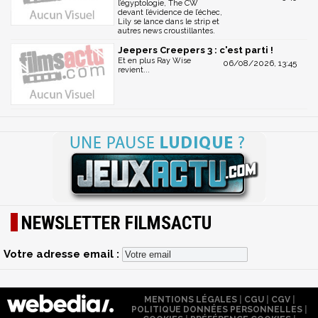
l’égyptologie, The CW
devant l’évidence de l’échec,
Lily se lance dans le strip et
autres news croustillantes.
Jeepers Creepers 3 : c'est parti !
Et en plus Ray Wise
06/08/2026, 13:45
revient...
NEWSLETTER FILMSACTU
Votre adresse email :
MENTIONS LÉGALES
|
CGU
|
CGV
|
POLITIQUE DONNÉES PERSONNELLES
|