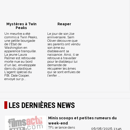
Mystères à Twin
Reaper
Peaks
Un meurtre a été
Le jour de son 21e
commis à Twin Peaks,
anniversaire, Sam
une petite bourgade
Oliver découvre que
de l'Etat de
ses parents ont vendu
Washington en
son âme au
apparence tranquille.
diableavant sa
La jeune Laura
naissance. Ainsi, il se
Palmer est retrouvée
retrouve à travailler
morte nue au bord
pour le diablequi lui
d'un lac, enveloppée
demande de
dans du plastique.
récupérer les âmes
L'agent spécial du
qui se sont enfuies de
FBI, Dale Cooper,
l'enfer ...
envoyé sur p...
LES DERNIÈRES NEWS
Minis scoops et petites rumeurs du
week-end
TF1 se lance dans
06/08/2026, 13:45