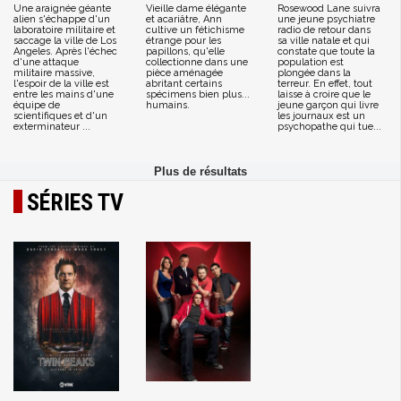
Une araignée géante
Vieille dame élégante
Rosewood Lane suivra
alien s'échappe d'un
et acariâtre, Ann
une jeune psychiatre
laboratoire militaire et
cultive un fétichisme
radio de retour dans
saccage la ville de Los
étrange pour les
sa ville natale et qui
Angeles. Après l'échec
papillons, qu'elle
constate que toute la
d'une attaque
collectionne dans une
population est
militaire massive,
pièce aménagée
plongée dans la
l'espoir de la ville est
abritant certains
terreur. En effet, tout
entre les mains d'une
spécimens bien plus...
laisse à croire que le
équipe de
humains.
jeune garçon qui livre
scientifiques et d'un
les journaux est un
exterminateur ...
psychopathe qui tue...
SÉRIES TV