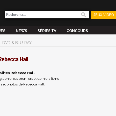
JEUX VIDÉO
UES
NEWS
SÉRIES TV
CONCOURS
DVD & BLU-RAY
Rebecca Hall
alités Rebecca Hall
.
raphie, ses premiers et derniers films.
s et photos de Rebecca Hall.