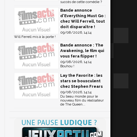
succès de cette comédie ?
Bande annonce
d'Everything Must Go :
chez Will Ferrell, tout
doit disparaître !
09/08/2026, 14:14
Will Ferrell mis à la porte !
Bande annonce : The
Awakening, le film qui
vous fera flipper !
09/08/2026, 14:14
Bouhou !
Lay the Favorite : les
stars se bousculent
chez Stephen Frears
09/08/2026, 14:14
Du beau monde pour le
nouveau film du réalisateur
de The Queen...