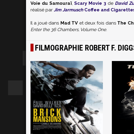
Voie du Samouraï
,
Scary Movie 3
de
David Zu
réalisé par
Jim Jarmusch
Coffee and Cigarette
Il a joué dans
Mad TV
et deux fois dans
The Ch
Enter the 36 Chambers, Volume One
.
FILMOGRAPHIE ROBERT F. DIGG