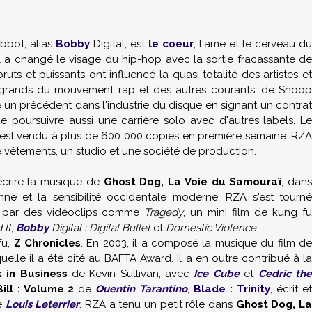
Abbot, alias
Bobby
Digital, est
le coeur
, l'ame et le cerveau du
l a changé le visage du hip-hop avec la sortie fracassante de
ruts et puissants ont influencé la quasi totalité des artistes e
s grands du mouvement rap et des autres courants, de Snoop
 un précédent dans l'industrie du disque en signant un contrat
poursuivre aussi une carrière solo avec d'autres labels. Le
s'est vendu à plus de 600 000 copies en première semaine. RZ
de vêtements, un studio et une société de production.
écrire la musique de
Ghost Dog, La Voie du Samouraï
, dans
nne et la sensibilité occidentale moderne. RZA s'est tourné
t par des vidéoclips comme
Tragedy
, un mini film de kung fu
 It
,
Bobby
Digital : Digital Bullet
et
Domestic Violence
.
fu,
Z Chronicles
. En 2003, il a composé la musique du film d
quelle il a été cité au BAFTA Award. Il a en outre contribué à l
 in Business
de Kevin Sullivan, avec
Ice Cube
et
Cedric th
Bill : Volume 2
de
Quentin Tarantino
,
Blade : Trinity
, écrit e
e
Louis Leterrier
. RZA a tenu un petit rôle dans
Ghost Dog, L