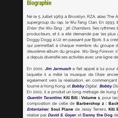
Biographie
Né le 5 Juillet 1969 à Brooklyn, RZA, alias The 
supergroup du rap, le Wu-Tang Clan. En 1993, i
Enter the Wu-Tang : 36 Chambers
. Ses rythmes b
producteurs, et il a été demandé par les plu
Doggy Dogg à U2 en passant par Bjork. Il a créé
qui permettait à chaque membre du groupe de 
deuxième album du groupe,
Wu-Tang Forever
, 
a depuis diversifié ses activités avec une ligne 
En 2000,
Jim Jarmusch
a fait appel à lui pour 
laquelle il a mêlé la musique de l'Asie ancie
également vers la réalisation, en commençan
tourné à Hong Kong, et
Bobby
Digital :
Bobby
Did
En 2002, il a produit un long métrage de kung 
Quentin Tarantino
,
Kill Bill : Volume 1
, pour la
composition de celle de
Barbershop 2 : Back
Entertainer
,
Soul Plane
de Jessy Terrero,
Kill 
réalisé par
David S. Goyer
, et
Danny the Dog
d