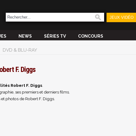
JEUX VIDÉO
UES
NEWS
SÉRIES TV
CONCOURS
DVD & BLU-RAY
obert F. Diggs
lités Robert F. Diggs
.
raphie, ses premiers et derniers films.
 et photos de Robert F. Diggs.