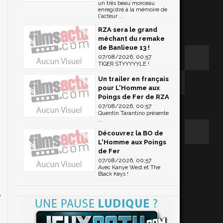
un très beau morceau
enregistré à la mémoire de
l'acteur ...
RZA sera le grand
méchant du remake
de Banlieue 13 !
t
07/08/2026, 00:57
TIGER STYYYYYLE !
Un trailer en français
pour L'Homme aux
A
Poings de Fer de RZA
07/08/2026, 00:57
Quentin Tarantino présente
...
Découvrez la BO de
L'Homme aux Poings
de Fer
07/08/2026, 00:57
Avec Kanye West et The
e
Black Keys !
a
e
t
a