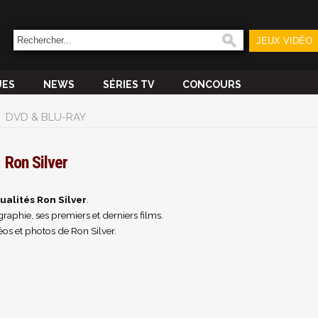
JEUX VIDÉO
UES
NEWS
SÉRIES TV
CONCOURS
DVD & BLU-RAY
Ron Silver
ualités Ron Silver
.
raphie, ses premiers et derniers films.
os et photos de Ron Silver.