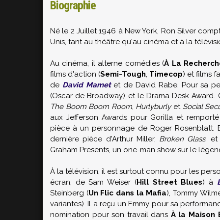
Biographie
Né le 2 Juillet 1946 à New York, Ron Silver compte
Unis, tant au théâtre qu'au cinéma et à la télévis
Au cinéma, il alterne comédies (
À La Recherch
films d'action (
Semi-Tough
,
Timecop
) et films f
de
David Mamet
et de David Rabe. Pour sa p
(Oscar de Broadway) et le Drama Desk Award. Qu
The Boom Boom Room
,
Hurlyburly
et
Social Secu
aux Jefferson Awards pour Gorilla et rempo
pièce à un personnage de Roger Rosenblatt. En
dernière pièce d'Arthur Miller,
Broken Glass
, et
Graham Presents, un one-man show sur le légen
À la télévision, il est surtout connu pour les per
écran, de Sam Weiser (
Hill Street Blues
) à
Steinberg (
Un Flic dans la Mafia
), Tommy Wilme
variantes). Il a reçu un Emmy pour sa performa
nomination pour son travail dans
À la Maison