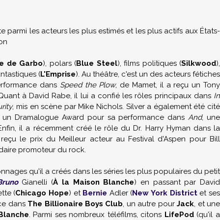
 parmi les acteurs les plus estimés et les plus actifs aux États-
ion
e de Garbo
), polars (
Blue Steel
), films politiques (
Silkwood
)
antastiques (
L'Emprise
). Au théâtre, c'est un des acteurs fétiches
erformance dans
Speed the Plow
, de Mamet, il a reçu un Ton
ant à David Rabe, il lui a confié les rôles principaux dans
In
rity
, mis en scène par Mike Nichols. Silver a également été cit
rté un Dramalogue Award pour sa performance dans
And
, un
fin, il a récemment créé le rôle du Dr. Harry Hyman dans la
 reçu le prix du Meilleur acteur au Festival d'Aspen pour Bil
daire promoteur du rock.
sonnages qu'il a créés dans les séries les plus populaires du petit
Bruno
Gianelli (
À la Maison Blanche
) en passant par Davi
tte (
Chicago Hope
) et
Bernie
Adler (
New York District
et se
nce dans
The Billionaire Boys Club
, un autre pour
Jack
, et un
 Blanche
. Parmi ses nombreux téléfilms, citons
LifePod
(qu'il a