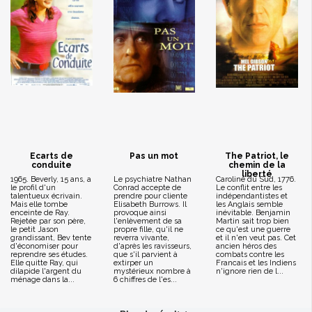
Ecarts de
Pas un mot
The Patriot, le
conduite
chemin de la
liberté
1965. Beverly, 15 ans, a
Le psychiatre Nathan
Caroline du Sud, 1776.
le profil d'un
Conrad accepte de
Le conflit entre les
talentueux écrivain.
prendre pour cliente
indépendantistes et
Mais elle tombe
Elisabeth Burrows. Il
les Anglais semble
enceinte de Ray.
provoque ainsi
inévitable. Benjamin
Rejetée par son père,
l'enlèvement de sa
Martin sait trop bien
le petit Jason
propre fille, qu'il ne
ce qu'est une guerre
grandissant, Bev tente
reverra vivante,
et il n'en veut pas. Cet
d'économiser pour
d'après les ravisseurs,
ancien héros des
reprendre ses études.
que s'il parvient à
combats contre les
Elle quitte Ray, qui
extirper un
Francais et les Indiens
dilapide l'argent du
mystérieux nombre à
n'ignore rien de l...
ménage dans la...
6 chiffres de l'es...