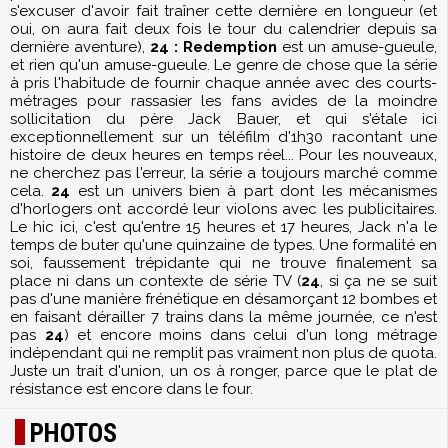
s'excuser d'avoir fait traîner cette dernière en longueur (et
oui, on aura fait deux fois le tour du calendrier depuis sa
dernière aventure),
24 : Redemption
est un amuse-gueule,
et rien qu'un amuse-gueule. Le genre de chose que la série
à pris l'habitude de fournir chaque année avec des courts-
métrages pour rassasier les fans avides de la moindre
sollicitation du père Jack Bauer, et qui s'étale ici
exceptionnellement sur un téléfilm d'1h30 racontant une
histoire de deux heures en temps réel... Pour les nouveaux,
ne cherchez pas l'erreur, la série a toujours marché comme
cela.
24
est un univers bien à part dont les mécanismes
d'horlogers ont accordé leur violons avec les publicitaires.
Le hic ici, c'est qu'entre 15 heures et 17 heures, Jack n'a le
temps de buter qu'une quinzaine de types. Une formalité en
soi, faussement trépidante qui ne trouve finalement sa
place ni dans un contexte de série TV (
24
, si ça ne se suit
pas d'une manière frénétique en désamorçant 12 bombes et
en faisant dérailler 7 trains dans la même journée, ce n'est
pas
24
) et encore moins dans celui d'un long métrage
indépendant qui ne remplit pas vraiment non plus de quota.
Juste un trait d'union, un os à ronger, parce que le plat de
résistance est encore dans le four.
PHOTOS