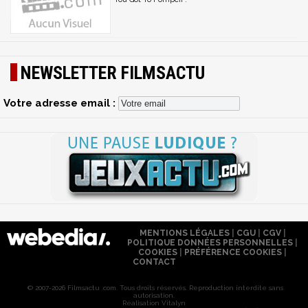
NEWSLETTER FILMSACTU
Votre adresse email :
MENTIONS LÉGALES
|
CGU
|
CGV
|
POLITIQUE DONNÉES PERSONNELLES
|
COOKIES
|
PRÉFÉRENCE COOKIES
|
CONTACT
© 2007-2026 Filmsactu .com. Tous droits réservés. Reproduction interdite sans
autorisation.
Réalisation Vitalyn