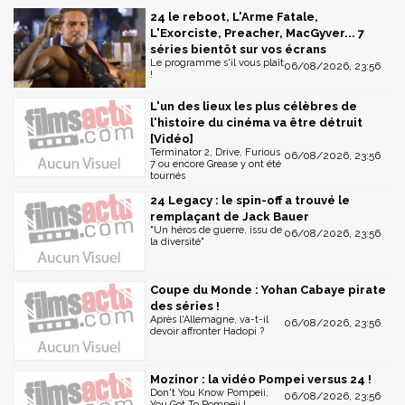
24 le reboot, L'Arme Fatale,
L'Exorciste, Preacher, MacGyver... 7
séries bientôt sur vos écrans
Le programme s'il vous plaît
06/08/2026, 23:56
!
L'un des lieux les plus célèbres de
l'histoire du cinéma va être détruit
[Vidéo]
Terminator 2, Drive, Furious
06/08/2026, 23:56
7 ou encore Grease y ont été
tournés
24 Legacy : le spin-off a trouvé le
remplaçant de Jack Bauer
"Un héros de guerre, issu de
06/08/2026, 23:56
la diversité"
Coupe du Monde : Yohan Cabaye pirate
des séries !
Après l'Allemagne, va-t-il
06/08/2026, 23:56
devoir affronter Hadopi ?
Mozinor : la vidéo Pompei versus 24 !
Don't You Know Pompeii,
06/08/2026, 23:56
You Got To Pompeii !