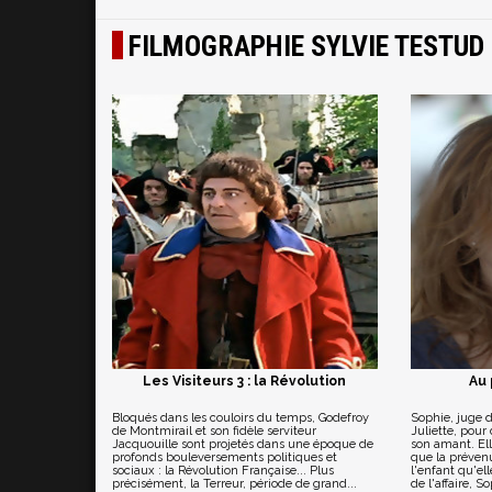
FILMOGRAPHIE SYLVIE TESTUD
Les Visiteurs 3 : la Révolution
Au 
Bloqués dans les couloirs du temps, Godefroy
Sophie, juge d
de Montmirail et son fidèle serviteur
Juliette, pour 
Jacquouille sont projetés dans une époque de
son amant. El
profonds bouleversements politiques et
que la préven
sociaux : la Révolution Française... Plus
l'enfant qu'ell
précisément, la Terreur, période de grand...
de l'affaire, So