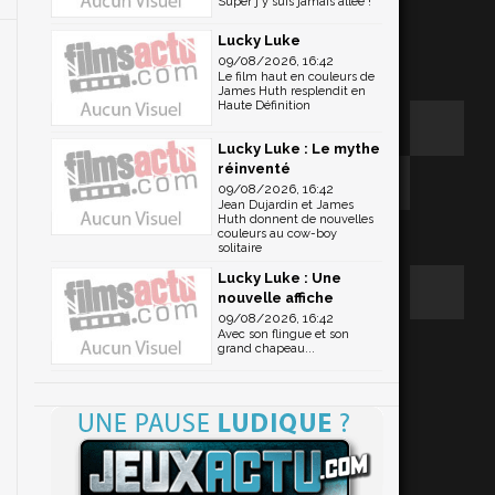
Super j'y suis jamais allée !"
Lucky Luke
09/08/2026, 16:42
Le film haut en couleurs de
James Huth resplendit en
Haute Définition
Lucky Luke : Le mythe
réinventé
09/08/2026, 16:42
Jean Dujardin et James
Huth donnent de nouvelles
couleurs au cow-boy
solitaire
Lucky Luke : Une
nouvelle affiche
09/08/2026, 16:42
Avec son flingue et son
grand chapeau...