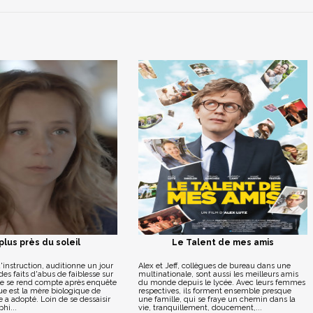
plus près du soleil
Le Talent de mes amis
'instruction, auditionne un jour
Alex et Jeff, collègues de bureau dans une
des faits d'abus de faiblesse sur
multinationale, sont aussi les meilleurs amis
le se rend compte après enquête
du monde depuis le lycée. Avec leurs femmes
ue est la mère biologique de
respectives, ils forment ensemble presque
e a adopté. Loin de se dessaisir
une famille, qui se fraye un chemin dans la
phi...
vie, tranquillement, doucement,...