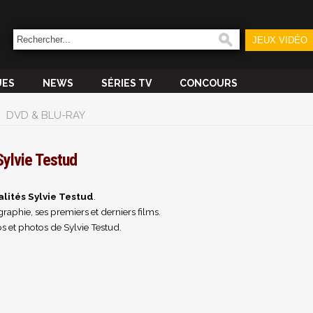
JEUX VIDÉO
UES
NEWS
SÉRIES TV
CONCOURS
DVD & BLU-RAY
Sylvie Testud
alités Sylvie Testud
.
raphie, ses premiers et derniers films.
s et photos de Sylvie Testud.