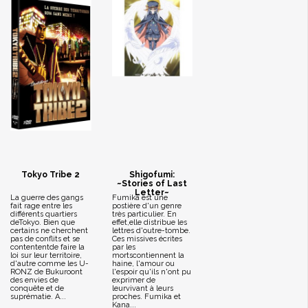
Tokyo Tribe 2
Shigofumi:
~Stories of Last
Letter~
La guerre des gangs
Fumika est une
fait rage entre les
postière d'un genre
différents quartiers
très particulier. En
deTokyo. Bien que
effet,elle distribue les
certains ne cherchent
lettres d'outre-tombe.
pas de conflits et se
Ces missives écrites
contententde faire la
par les
loi sur leur territoire,
mortscontiennent la
d'autre comme les U-
haine, l'amour ou
RONZ de Bukuroont
l'espoir qu'ils n'ont pu
des envies de
exprimer de
conquête et de
leurvivant à leurs
suprématie. A...
proches. Fumika et
Kana...