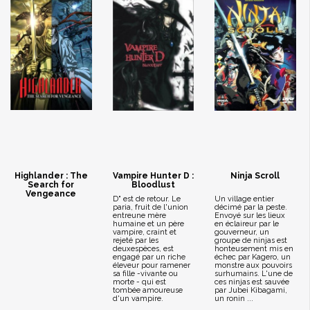
Highlander : The
Vampire Hunter D :
Ninja Scroll
Search for
Bloodlust
Vengeance
D" est de retour. Le
Un village entier
paria, fruit de l'union
décimé par la peste.
entreune mère
Envoyé sur les lieux
humaine et un père
en éclaireur par le
vampire, craint et
gouverneur, un
rejeté par les
groupe de ninjas est
deuxespèces, est
honteusement mis en
engagé par un riche
échec par Kagero, un
éleveur pour ramener
monstre aux pouvoirs
sa fille -vivante ou
surhumains. L'une de
morte - qui est
ces ninjas est sauvée
tombée amoureuse
par Jubei Kibagami,
d'un vampire.
un ronin ...