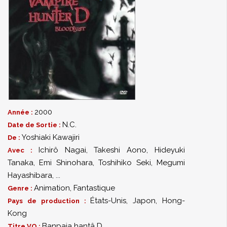
2000
Année :
N.C.
Date de Sortie :
Yoshiaki Kawajiri
De :
Ichirô Nagai
,
Takeshi Aono
,
Hideyuki
Avec :
Tanaka
,
Emi Shinohara
,
Toshihiko Seki
,
Megumi
Hayashibara
,
...
Animation
,
Fantastique
Genre :
États-Unis, Japon, Hong-
Pays de production :
Kong
Banpaia hantâ D
Titre VO :