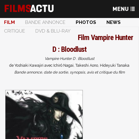
FILM
BANDE ANNONCE
PHOTOS
NEWS
CRITIQUE
DVD & BLU-RAY
Film
Vampire Hunter
D : Bloodlust
Vampire Hunter D : Bloodlust
de Yoshiaki Kawajiri avec Ichirô Nagai, Takeshi Aono, Hideyuki Tanaka
Bande annonce, date de sortie, synopsis, avis et critique du film