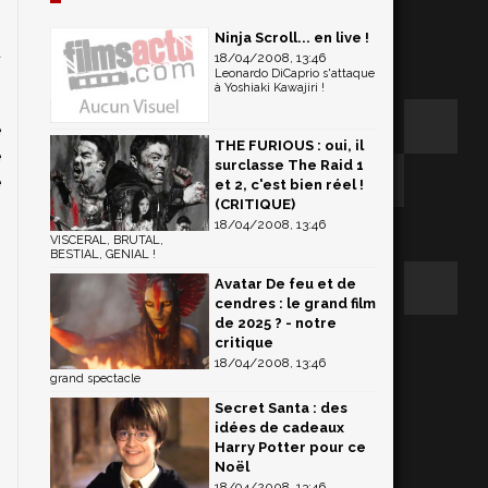
Ninja Scroll... en live !
u
18/04/2008, 13:46
Leonardo DiCaprio s'attaque
n
à Yoshiaki Kawajiri !
s
e
THE FURIOUS : oui, il
e
surclasse The Raid 1
e
et 2, c'est bien réel !
(CRITIQUE)
18/04/2008, 13:46
VISCERAL, BRUTAL,
BESTIAL, GENIAL !
Avatar De feu et de
cendres : le grand film
de 2025 ? - notre
critique
18/04/2008, 13:46
grand spectacle
Secret Santa : des
idées de cadeaux
Harry Potter pour ce
Noël
18/04/2008, 13:46