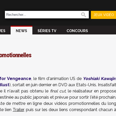
JEUX VIDÉO
UES
NEWS
SÉRIES TV
CONCOURS
romotionnelles
 for Vengeance
, le film d'animation US de
Yoshiaki Kawajir
dlust
), sortait en juin dernier en DVD aux Etats-Unis. Insatisfai
le il n'avait pas obtenu le
final cut
, le réalisateur en propos
stinée au public japonais et prévue pour sortir l'été prochain
ste de mettre en ligne deux vidéos promotionnelles du lon
 le lien
Trailer
, puis sur les deux liens correspondant chacun 