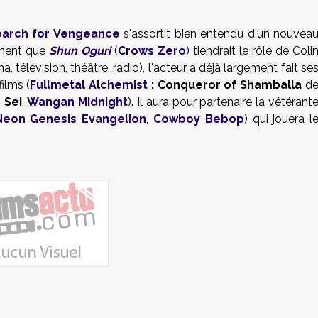
earch for Vengeance
s'assortit bien entendu d'un nouvea
mment que
Shun Oguri
(
Crows Zero
) tiendrait le rôle de Coli
télévision, théâtre, radio), l'acteur a déjà largement fait se
ilms (
Fullmetal Alchemist
: Conqueror of Shamballa
d
 Sei
,
Wangan Midnight
). Il aura pour partenaire la vétérant
Neon Genesis Evangelion
,
Cowboy Bebop
) qui jouera l