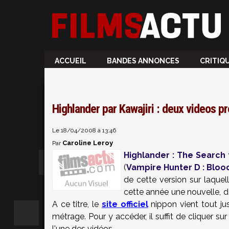
ACCUEIL
BANDES ANNONCES
CRITIQ
Highlander par Kawajiri : deux videos p
Le 18/04/2008 à 13:46
Caroline Leroy
Par
Highlander : The Search
(
Vampire Hunter D : Bloo
de cette version sur laquel
cette année une nouvelle, de
A ce titre, le
site officiel
nippon vient tout ju
métrage. Pour y accéder, il suffit de cliquer sur
l'une des vidéos.