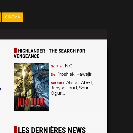
CINÉMA
HIGHLANDER : THE SEARCH FOR
VENGEANCE
: N.C.
Sortie
: Yoshiaki Kawajiri
De
: Alistair Abell,
Acteurs
Janyse Jaud, Shun
i
Oguri...
t
e
.
g
à
LES DERNIÈRES NEWS