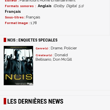
Paramount Home Entertainment
Éditeur :
Anglais
(Dolby Digital 5.1)
Formats sonores :
Français
Français
Sous-titres :
1.78
Format Image :
NCIS : ENQUETES SPECIALES
: Drame, Policier
Genre(s)
: Donald
Créateur(s)
Bellisario, Don McGill
LES DERNIÈRES NEWS