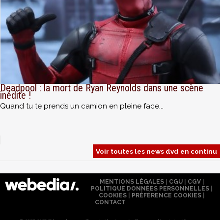
Deadpool : la mort de Ryan Reynolds dans une scène
inédite !
Quand tu te prends un camion en pleine face...
Voir toutes les news dvd en continu
MENTIONS LÉGALES
|
CGU
|
CGV
|
POLITIQUE DONNÉES PERSONNELLES
|
COOKIES
|
PRÉFÉRENCE COOKIES
|
CONTACT