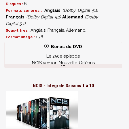
6
Disques :
Anglais
(Dolby Digital 5.1)
Formats sonores :
Français
(Dolby Digital 5.1)
Allemand
(Dolby
Digital 5.1)
Anglais, Français, Allemand
Sous-titres :
1.78
Format Image :
Bonus du DVD
Le 250e épisode
NCIS version Nouvelle-Orléans
"La donne a changé"
"En mémoire de Jackson Gibbs" : un hommage à Ralph
White
NCIS - Intégrale Saisons 1 à 10
"Officiellement"
"À la recherche d'Ellie Bishop"
"Tournage nocturne"
"Casier judiciaire"
Joe Spano : le vrai Fornell