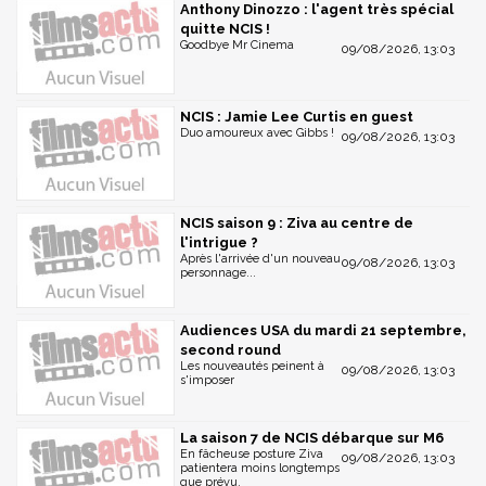
Anthony Dinozzo : l'agent très spécial
quitte NCIS !
Goodbye Mr Cinema
09/08/2026, 13:03
NCIS : Jamie Lee Curtis en guest
Duo amoureux avec Gibbs !
09/08/2026, 13:03
NCIS saison 9 : Ziva au centre de
l'intrigue ?
Après l'arrivée d'un nouveau
09/08/2026, 13:03
personnage...
Audiences USA du mardi 21 septembre,
second round
Les nouveautés peinent à
09/08/2026, 13:03
s'imposer
La saison 7 de NCIS débarque sur M6
En fâcheuse posture Ziva
09/08/2026, 13:03
patientera moins longtemps
que prévu.