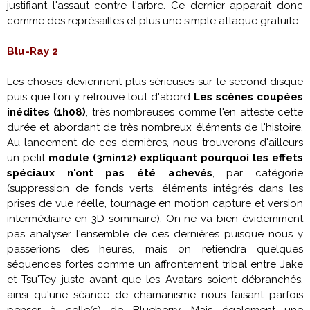
justifiant
l'assaut
contre
l'arbre
. Ce dernier apparait donc
comme des représailles et plus une simple attaque gratuite.
Blu-Ray 2
Les choses deviennent plus sérieuses sur le second disque
puis que l'on y retrouve tout d'abord
Les scènes coupées
inédites (1h08)
, très nombreuses comme l'en atteste cette
durée et abordant de très nombreux éléments de l'histoire.
Au lancement de ces dernières, nous trouverons d'ailleurs
un petit
module (3min12) expliquant pourquoi les effets
spéciaux n'ont pas été achevés
, par catégorie
(suppression de fonds verts, éléments intégrés dans les
prises de vue réelle, tournage en motion capture et version
intermédiaire en 3D sommaire). On ne va bien évidemment
pas analyser l'ensemble de ces dernières puisque nous y
passerions des heures, mais on retiendra quelques
séquences fortes comme un affrontement tribal entre Jake
et Tsu'Tey juste avant que les Avatars soient débranchés,
ainsi qu'une séance de chamanisme nous faisant parfois
penser à celle(s) de Blueberry. Mais également une