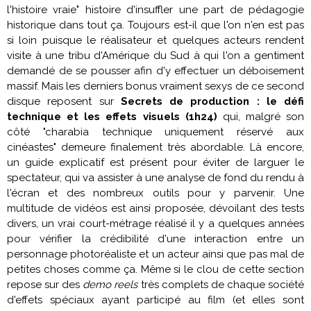
l'histoire vraie" histoire d'insuffler une part de pédagogie
historique dans tout ça. Toujours est-il que l'on n'en est pas
si loin puisque le réalisateur et quelques acteurs rendent
visite à une tribu d'Amérique du Sud à qui l'on a gentiment
demandé de se pousser afin d'y effectuer un déboisement
massif. Mais les derniers bonus vraiment sexys de ce second
disque reposent sur
Secrets de production : le défi
technique et les effets visuels
(1h24)
qui, malgré son
côté "charabia technique uniquement réservé aux
cinéastes" demeure finalement très abordable. Là encore,
un guide explicatif est présent pour éviter de larguer le
spectateur, qui va assister à une analyse de fond du rendu à
l'écran et des nombreux outils pour y parvenir. Une
multitude de vidéos est ainsi proposée, dévoilant des tests
divers, un vrai court-métrage réalisé il y a quelques années
pour vérifier la crédibilité d'une interaction entre un
personnage photoréaliste et un acteur ainsi que pas mal de
petites choses comme ça. Même si le clou de cette section
repose sur des
demo reels
très complets de chaque société
d'effets spéciaux ayant participé au film (et elles sont