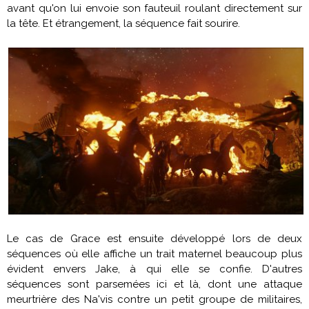
avant qu'on lui envoie son fauteuil roulant directement sur
la tête. Et étrangement, la séquence fait sourire.
Le cas de
Grace
est ensuite développé lors de deux
séquences où elle affiche un trait maternel beaucoup plus
évident envers Jake, à qui elle se confie. D'autres
séquences sont parsemées ici et là, dont une attaque
meurtrière des Na'vis contre un petit groupe de militaires,