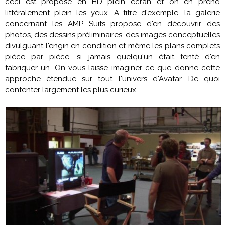
ceci est proposé en HD plein écran et on en prend
littéralement plein les yeux. A titre d'exemple, la galerie
concernant les AMP Suits propose d'en découvrir des
photos, des dessins préliminaires, des images conceptuelles
divulguant l'engin en condition et même les plans complets
pièce par pièce, si jamais quelqu'un était tenté d'en
fabriquer un. On vous laisse imaginer ce que donne cette
approche étendue sur tout l'univers d'
Avatar
. De quoi
contenter largement les plus curieux...