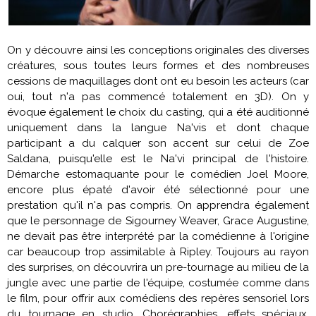
On y découvre ainsi les conceptions originales des diverses
créatures, sous toutes leurs formes et des nombreuses
cessions de maquillages dont ont eu besoin les acteurs (car
oui, tout n'a pas commencé totalement en 3D). On y
évoque également le choix du casting, qui a été auditionné
uniquement dans la langue Na'vis et dont chaque
participant a du calquer son accent sur celui de
Zoe
Saldana
, puisqu'elle est le Na'vi principal de l'histoire.
Démarche estomaquante pour le comédien Joel Moore,
encore plus épaté d'avoir été sélectionné pour une
prestation qu'il n'a pas compris. On apprendra également
que le personnage de
Sigourney Weaver
,
Grace
Augustine,
ne devait pas être interprété par la comédienne à l'origine
car beaucoup trop assimilable à Ripley. Toujours au rayon
des surprises, on découvrira un pre-tournage au milieu de la
jungle avec une partie de l'équipe, costumée comme dans
le film, pour offrir aux comédiens des repères sensoriel lors
du tournage en studio. Chorégraphies, effets spéciaux,