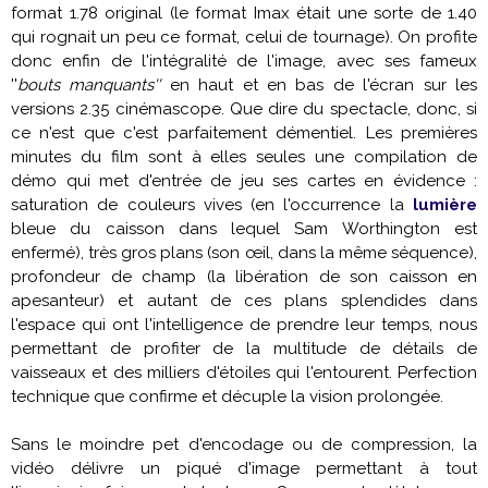
format 1.78 original (le format Imax était une sorte de 1.40
qui rognait un peu ce format, celui de tournage). On profite
donc enfin de l'intégralité de l'image, avec ses fameux
''
bouts manquants''
en haut et en bas de l'écran sur les
versions 2.35 cinémascope. Que dire du spectacle, donc, si
ce n'est que c'est parfaitement démentiel. Les premières
minutes du film sont à elles seules une compilation de
démo qui met d'entrée de jeu ses cartes en évidence :
saturation de couleurs vives (en l'occurrence la
lumière
bleue du caisson dans lequel
Sam Worthington
est
enfermé), très gros plans (son œil, dans la même séquence),
profondeur de champ (la libération de son caisson en
apesanteur) et autant de ces plans splendides dans
l'espace qui ont l'intelligence de prendre leur temps, nous
permettant de profiter de la multitude de détails de
vaisseaux et des milliers d'étoiles qui l'entourent. Perfection
technique que confirme et décuple la vision prolongée.
Sans le moindre pet d'encodage ou de compression, la
vidéo délivre un piqué d'image permettant à tout