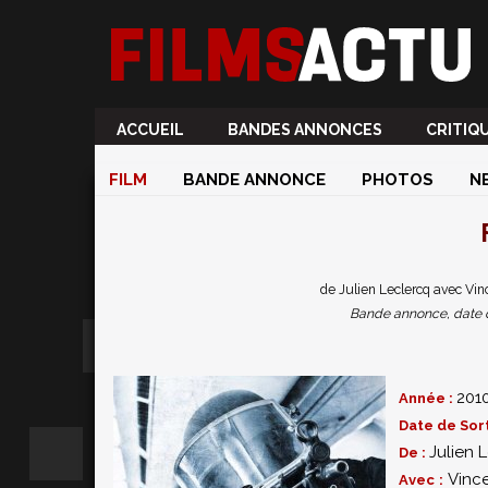
ACCUEIL
BANDES ANNONCES
CRITIQ
FILM
BANDE ANNONCE
PHOTOS
N
de Julien Leclercq avec Vin
Bande annonce, date de 
201
Année :
Date de Sort
Julien 
De :
Vinc
Avec :