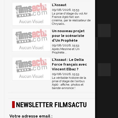
L'Assaut
09/08/2026, 15:53
La prise d'otage du vol Air
France A300 fait son
cinéma, par le réalisateur de
Chrysalis…
Un nouveau projet
pour le scénariste
d'Un Prophète
09/08/2026, 15:53
Après Mesrine et Un
Prophète...
L'Assaut : Le Delta
Force français avec
Vincent Elbaz ?
09/08/2026, 15:53
La véritable histoire de la
prise d'otage de l'airbus
A300 : affiche, photos et
bande-annonce !
NEWSLETTER FILMSACTU
Votre adresse email :