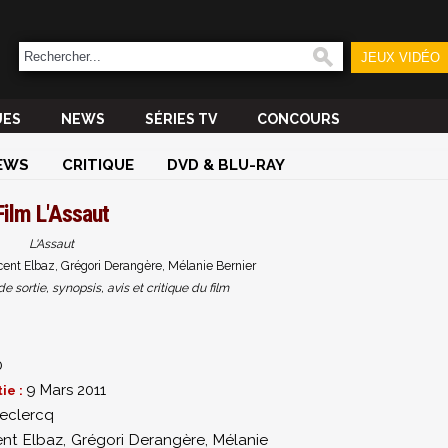
JEUX VIDÉO
UES
NEWS
SÉRIES TV
CONCOURS
EWS
CRITIQUE
DVD & BLU-RAY
Film
L'Assaut
L'Assaut
cent Elbaz, Grégori Derangère, Mélanie Bernier
sortie, synopsis, avis et critique du film
0
9 Mars 2011
ie :
Leclercq
ent Elbaz
,
Grégori Derangère
,
Mélanie