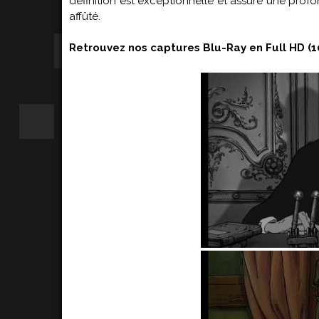
définition est exceptionnelle et assure une prof
affûté.
Retrouvez nos captures Blu-Ray en Full HD (1