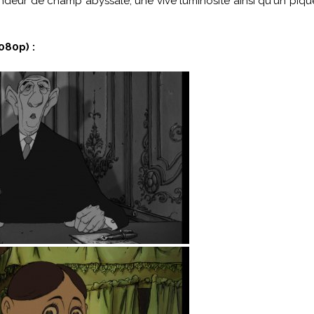
ondeur de champ abyssale, une vive luminosité ainsi qu'un piqu
080p) :