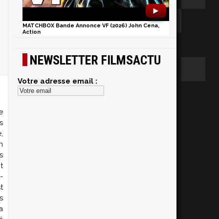
►
MATCHBOX Bande Annonce VF (2026) John Cena,
Action
NEWSLETTER FILMSACTU
Votre adresse email :
e
s
,
n
s
t
-
t
s
a