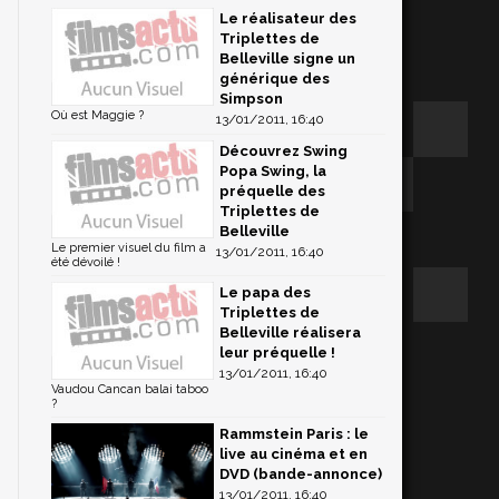
Le réalisateur des
Triplettes de
Belleville signe un
générique des
Simpson
Où est Maggie ?
13/01/2011, 16:40
Découvrez Swing
Popa Swing, la
préquelle des
Triplettes de
Belleville
Le premier visuel du film a
13/01/2011, 16:40
été dévoilé !
Le papa des
Triplettes de
Belleville réalisera
leur préquelle !
13/01/2011, 16:40
Vaudou Cancan balai taboo
?
Rammstein Paris : le
live au cinéma et en
DVD (bande-annonce)
13/01/2011, 16:40