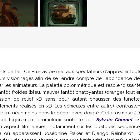
ts parfait. Ce Blu-ray permet aux spectateurs d'apprécier tout
ieurs visionnages afin de se rendre compte de l'abondance de
r les animateurs. La palette colorimétrique est resplendissante
t froides (bleu, mauve) tantôt chatoyantes (orange) tout e
ssion de relief 3D sans pour autant chausser des lunette
léments réalisés en 3D (les véhicules entre autre) contrasten
fondent néanmoins dans le décor avec doigté. Cette osmose 2D
spect légèrement grumeleux souhaité par
Sylvain Chomet
es
 aspect film ancien, notamment sur les quelques séquence
 où apparaissent Joséphine Baker et Django Reinhardt. L