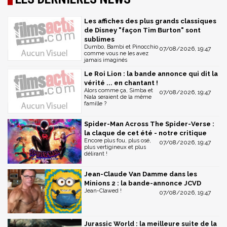
Les affiches des plus grands classiques
de Disney "façon Tim Burton" sont
sublimes
Dumbo, Bambi et Pinocchio
07/08/2026, 19:47
comme vous ne les avez
jamais imaginés
Le Roi Lion : la bande annonce qui dit la
vérité ... en chantant !
Alors comme ça, Simba et
07/08/2026, 19:47
Nala seraient de la même
famille ?
Spider-Man Across The Spider-Verse :
la claque de cet été - notre critique
Encore plus fou, plus osé,
07/08/2026, 19:47
plus vertigineux et plus
délirant !
Jean-Claude Van Damme dans les
Minions 2 : la bande-annonce JCVD
Jean-Clawed !
07/08/2026, 19:47
Jurassic World : la meilleure suite de la