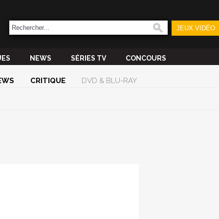
JEUX VIDÉO
UES
NEWS
SÉRIES TV
CONCOURS
EWS
CRITIQUE
DVD & BLU-RAY