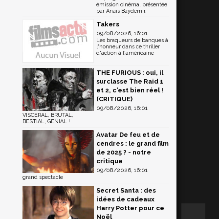
émission cinéma, présentée
par Anaïs Baydemir.
Takers
09/08/2026, 16:01
Les braqueurs de banques à
l'honneur dans ce thriller
d'action à l'américaine
THE FURIOUS : oui, il
surclasse The Raid 1
et 2, c'est bien réel !
(CRITIQUE)
09/08/2026, 16:01
VISCERAL, BRUTAL,
BESTIAL, GENIAL !
Avatar De feu et de
cendres : le grand film
de 2025 ? - notre
critique
09/08/2026, 16:01
grand spectacle
Secret Santa : des
idées de cadeaux
Harry Potter pour ce
Noël