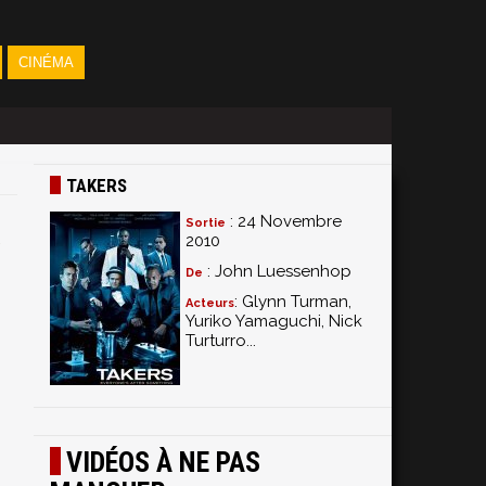
CINÉMA
TAKERS
: 24 Novembre
Sortie
2010
: John Luessenhop
De
: Glynn Turman,
Acteurs
Yuriko Yamaguchi, Nick
Turturro...
VIDÉOS À NE PAS