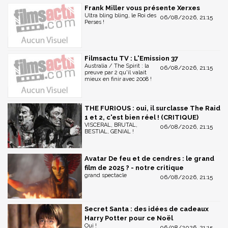
Frank Miller vous présente Xerxes
Ultra bling bling, le Roi des
06/08/2026, 21:15
Perses !
Filmsactu TV : L'Emission 37
Australia / The Spirit : la
06/08/2026, 21:15
preuve par 2 qu'il valait
mieux en finir avec 2008 !
THE FURIOUS : oui, il surclasse The Raid
1 et 2, c'est bien réel ! (CRITIQUE)
VISCERAL, BRUTAL,
06/08/2026, 21:15
BESTIAL, GENIAL !
Avatar De feu et de cendres : le grand
film de 2025 ? - notre critique
grand spectacle
06/08/2026, 21:15
Secret Santa : des idées de cadeaux
Harry Potter pour ce Noël
Oui !
06/08/2026, 21:15