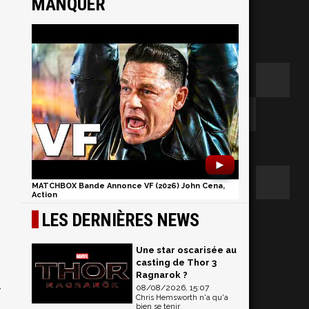
MANQUER
►
MATCHBOX Bande Annonce VF (2026) John Cena,
Action
LES DERNIÈRES NEWS
Une star oscarisée au
casting de Thor 3
Ragnarok ?
08/08/2026, 15:07
r
Chris Hemsworth n'a qu'a
bien se tenir