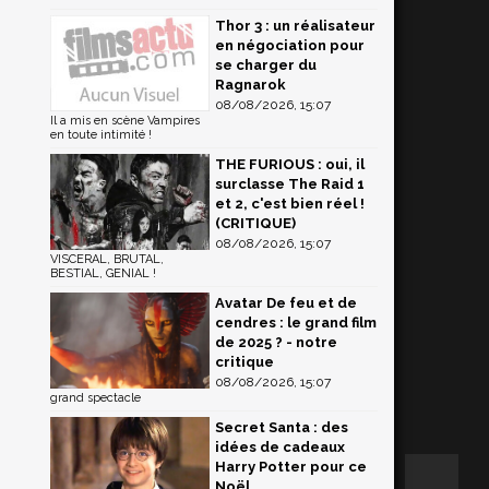
Thor 3 : un réalisateur
en négociation pour
se charger du
Ragnarok
08/08/2026, 15:07
Il a mis en scène Vampires
en toute intimité !
THE FURIOUS : oui, il
surclasse The Raid 1
et 2, c'est bien réel !
(CRITIQUE)
08/08/2026, 15:07
VISCERAL, BRUTAL,
BESTIAL, GENIAL !
Avatar De feu et de
cendres : le grand film
de 2025 ? - notre
critique
08/08/2026, 15:07
grand spectacle
Secret Santa : des
idées de cadeaux
Harry Potter pour ce
Noël