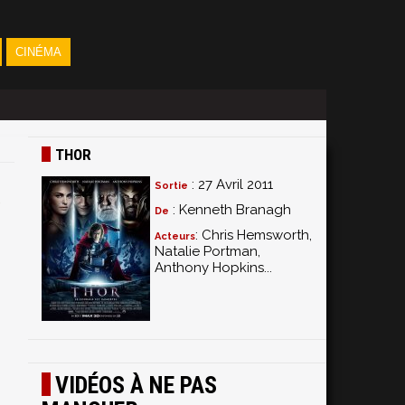
CINÉMA
THOR
: 27 Avril 2011
Sortie
: Kenneth Branagh
De
: Chris Hemsworth,
Acteurs
Natalie Portman,
Anthony Hopkins...
VIDÉOS À NE PAS