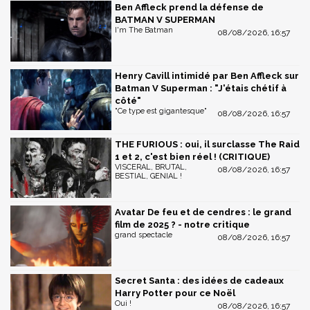
Ben Affleck prend la défense de
BATMAN V SUPERMAN
I'm The Batman
08/08/2026, 16:57
Henry Cavill intimidé par Ben Affleck sur
Batman V Superman : "J'étais chétif à
côté"
"Ce type est gigantesque"
08/08/2026, 16:57
THE FURIOUS : oui, il surclasse The Raid
1 et 2, c'est bien réel ! (CRITIQUE)
VISCERAL, BRUTAL,
08/08/2026, 16:57
BESTIAL, GENIAL !
Avatar De feu et de cendres : le grand
film de 2025 ? - notre critique
grand spectacle
08/08/2026, 16:57
Secret Santa : des idées de cadeaux
Harry Potter pour ce Noël
Oui !
08/08/2026, 16:57