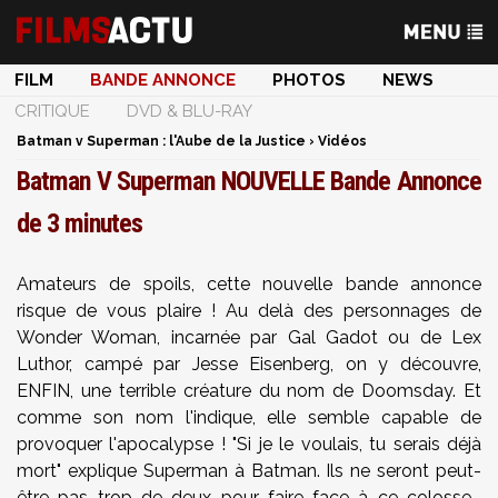
FILM
BANDE ANNONCE
PHOTOS
NEWS
CRITIQUE
DVD & BLU-RAY
Batman v Superman : l'Aube de la Justice
›
Vidéos
Batman V Superman NOUVELLE Bande Annonce
de 3 minutes
Amateurs de spoils, cette nouvelle bande annonce
risque de vous plaire ! Au delà des personnages de
Wonder Woman, incarnée par Gal Gadot ou de Lex
Luthor, campé par Jesse Eisenberg, on y découvre,
ENFIN, une terrible créature du nom de Doomsday. Et
comme son nom l'indique, elle semble capable de
provoquer l'apocalypse ! "Si je le voulais, tu serais déjà
mort" explique Superman à Batman. Ils ne seront peut-
être pas trop de deux pour faire face à ce colosse...