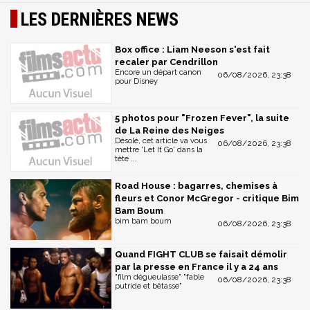
LES DERNIÈRES NEWS
Box office : Liam Neeson s'est fait
recaler par Cendrillon
Encore un départ canon
06/08/2026, 23:38
pour Disney
5 photos pour "Frozen Fever", la suite
de La Reine des Neiges
Désolé, cet article va vous
06/08/2026, 23:38
mettre 'Let It Go' dans la
tête ...
Road House : bagarres, chemises à
fleurs et Conor McGregor - critique Bim
Bam Boum
bim bam boum
06/08/2026, 23:38
Quand FIGHT CLUB se faisait démolir
par la presse en France il y a 24 ans
"film dégueulasse" "fable
06/08/2026, 23:38
putride et bêtasse"