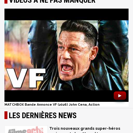
VIDÉOS À NE PAS MANQUER
►
MATCHBOX Bande Annonce VF (2026) John Cena, Action
LES DERNIÈRES NEWS
Trois nouveaux grands super-héros