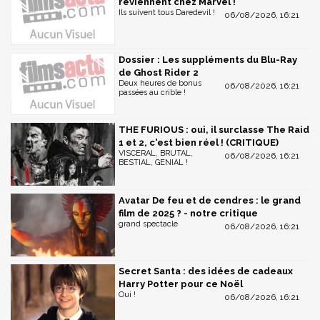
reviennent chez Marvel !
Ils suivent tous Daredevil !
06/08/2026, 16:21
Dossier : Les suppléments du Blu-Ray
de Ghost Rider 2
Deux heures de bonus
06/08/2026, 16:21
passées au crible !
THE FURIOUS : oui, il surclasse The Raid
1 et 2, c'est bien réel ! (CRITIQUE)
VISCERAL, BRUTAL,
06/08/2026, 16:21
BESTIAL, GENIAL !
Avatar De feu et de cendres : le grand
film de 2025 ? - notre critique
grand spectacle
06/08/2026, 16:21
Secret Santa : des idées de cadeaux
Harry Potter pour ce Noël
Oui !
06/08/2026, 16:21