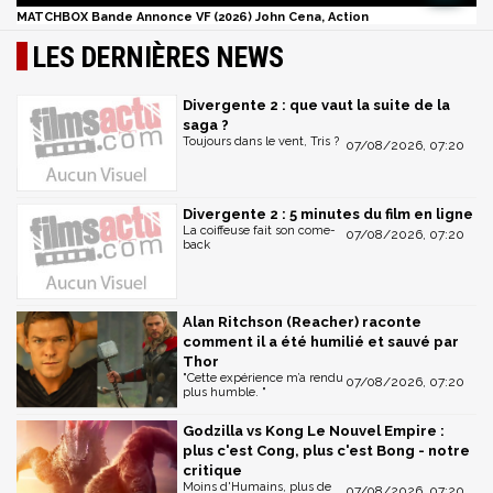
MATCHBOX Bande Annonce VF (2026) John Cena, Action
LES DERNIÈRES NEWS
Divergente 2 : que vaut la suite de la
saga ?
Toujours dans le vent, Tris ?
07/08/2026, 07:20
Divergente 2 : 5 minutes du film en ligne
La coiffeuse fait son come-
07/08/2026, 07:20
back
Alan Ritchson (Reacher) raconte
comment il a été humilié et sauvé par
Thor
"Cette expérience m’a rendu
07/08/2026, 07:20
plus humble. "
Godzilla vs Kong Le Nouvel Empire :
plus c'est Cong, plus c'est Bong - notre
critique
Moins d'Humains, plus de
07/08/2026, 07:20