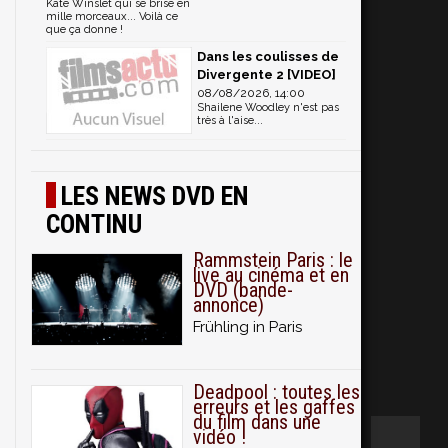
Kate Winslet qui se brise en
mille morceaux... Voilà ce
que ça donne !
Dans les coulisses de
Divergente 2 [VIDEO]
08/08/2026, 14:00
Shailene Woodley n'est pas
très à l'aise...
LES NEWS DVD EN
CONTINU
Rammstein Paris : le
live au cinéma et en
DVD (bande-
annonce)
Frühling in Paris
Deadpool : toutes les
erreurs et les gaffes
du film dans une
vidéo !