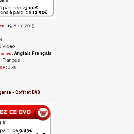
à partir de
23.00€
ons à partir de
12.52€
19 Août 2015
ce :
8
 Video
Anglais
Français
nores :
Français
 :
2.35
ge :
gente - Coffret DVD
partir de
9.83€