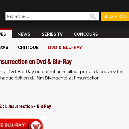
JEUX VIDÉO
UES
NEWS
SÉRIES TV
CONCOURS
EWS
CRITIQUE
DVD & BLU-RAY
insurrection en Dvd & Blu-Ray
 le Dvd, Blu-Ray ou coffret au meilleur prix et découvrez les
que édition du film Divergente 2 : l’insurrection
 : L'insurrection - Blu Ray