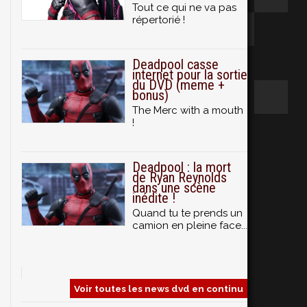
Tout ce qui ne va pas
répertorié !
Deadpool casse
internet pour la sortie
du DVD (meme +
bonus)
The Merc with a mouth
!
Deadpool : la mort
de Ryan Reynolds
dans une scène
inédite !
Quand tu te prends un
camion en pleine face...
Voir toutes les news dvd en continu