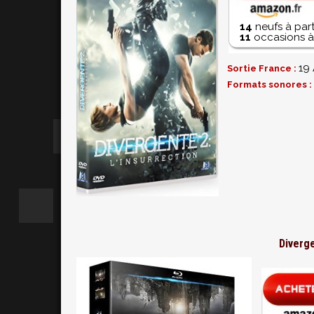
14
neufs à part
11
occasions à 
19 
Sortie France :
Formats sonores :
Diverge