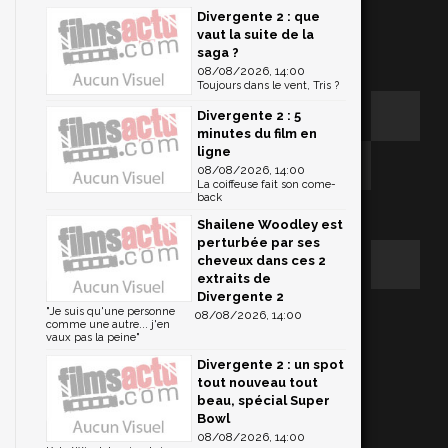
Divergente 2 : que
vaut la suite de la
saga ?
08/08/2026, 14:00
Toujours dans le vent, Tris ?
Divergente 2 : 5
minutes du film en
ligne
08/08/2026, 14:00
La coiffeuse fait son come-
back
Shailene Woodley est
perturbée par ses
cheveux dans ces 2
extraits de
Divergente 2
"Je suis qu'une personne
08/08/2026, 14:00
comme une autre... j'en
vaux pas la peine"
Divergente 2 : un spot
tout nouveau tout
beau, spécial Super
Bowl
08/08/2026, 14:00