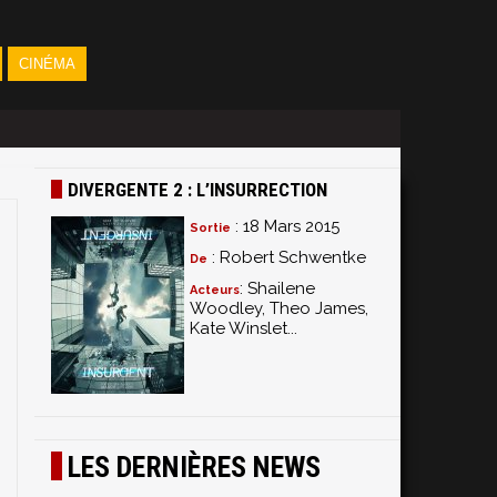
CINÉMA
DIVERGENTE 2 : L’INSURRECTION
: 18 Mars 2015
Sortie
: Robert Schwentke
De
: Shailene
Acteurs
Woodley, Theo James,
Kate Winslet...
LES DERNIÈRES NEWS