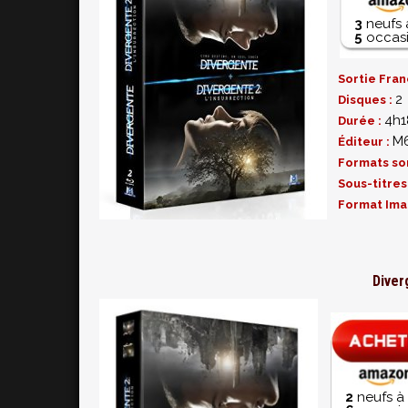
3
neufs 
5
occasi
Sortie Fran
2
Disques :
4h1
Durée :
M6
Éditeur :
Formats so
Sous-titres
Format Ima
Diver
2
neufs à 