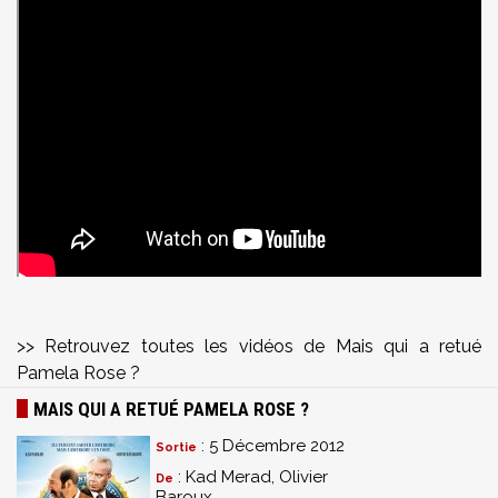
>> Retrouvez toutes les vidéos de Mais qui a retué
Pamela Rose ?
MAIS QUI A RETUÉ PAMELA ROSE ?
: 5 Décembre 2012
Sortie
: Kad Merad, Olivier
De
Baroux