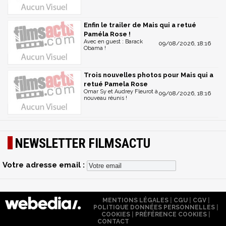
Enfin le trailer de Mais qui a retué
Paméla Rose !
Avec en guest : Barack
09/08/2026, 18:16
Obama !
Trois nouvelles photos pour Mais qui a
retué Pamela Rose
Omar Sy et Audrey Fleurot à
09/08/2026, 18:16
nouveau réunis !
NEWSLETTER FILMSACTU
Votre adresse email :
MENTIONS LÉGALES
|
CGU
|
CGV
|
POLITIQUE DONNÉES PERSONNELLES
|
COOKIES
|
PRÉFÉRENCE COOKIES
|
CONTACT