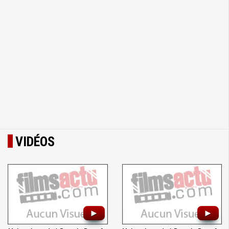
VIDÉOS
►
►