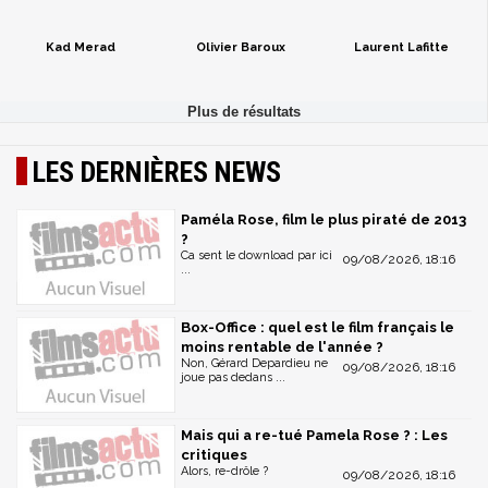
Kad Merad
Olivier Baroux
Laurent Lafitte
LES DERNIÈRES NEWS
Paméla Rose, film le plus piraté de 2013
?
Ca sent le download par ici
09/08/2026, 18:16
...
Box-Office : quel est le film français le
moins rentable de l'année ?
Non, Gérard Depardieu ne
09/08/2026, 18:16
joue pas dedans ...
Mais qui a re-tué Pamela Rose ? : Les
critiques
Alors, re-drôle ?
09/08/2026, 18:16