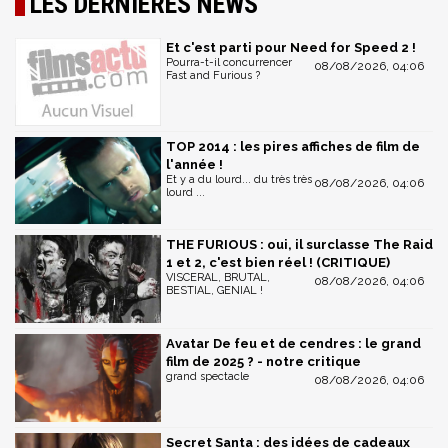
LES DERNIÈRES NEWS
Et c'est parti pour Need for Speed 2 !
Pourra-t-il concurrencer
08/08/2026, 04:06
Fast and Furious ?
TOP 2014 : les pires affiches de film de
l'année !
Et y a du lourd... du très très
08/08/2026, 04:06
lourd ...
THE FURIOUS : oui, il surclasse The Raid
1 et 2, c'est bien réel ! (CRITIQUE)
VISCERAL, BRUTAL,
08/08/2026, 04:06
BESTIAL, GENIAL !
Avatar De feu et de cendres : le grand
film de 2025 ? - notre critique
grand spectacle
08/08/2026, 04:06
Secret Santa : des idées de cadeaux