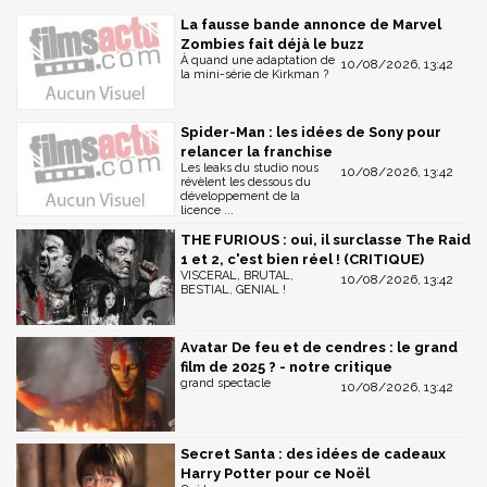
La fausse bande annonce de Marvel
Zombies fait déjà le buzz
À quand une adaptation de
10/08/2026, 13:42
la mini-série de Kirkman ?
Spider-Man : les idées de Sony pour
relancer la franchise
Les leaks du studio nous
10/08/2026, 13:42
révèlent les dessous du
développement de la
licence ...
THE FURIOUS : oui, il surclasse The Raid
1 et 2, c'est bien réel ! (CRITIQUE)
VISCERAL, BRUTAL,
10/08/2026, 13:42
BESTIAL, GENIAL !
Avatar De feu et de cendres : le grand
film de 2025 ? - notre critique
grand spectacle
10/08/2026, 13:42
Secret Santa : des idées de cadeaux
Harry Potter pour ce Noël