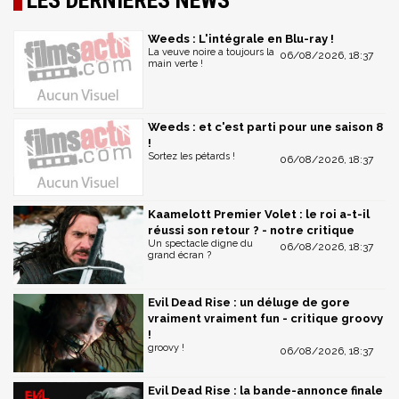
LES DERNIÈRES NEWS
Weeds : L'intégrale en Blu-ray !
La veuve noire a toujours la
06/08/2026, 18:37
main verte !
Weeds : et c'est parti pour une saison 8
!
Sortez les pétards !
06/08/2026, 18:37
Kaamelott Premier Volet : le roi a-t-il
réussi son retour ? - notre critique
Un spectacle digne du
06/08/2026, 18:37
grand écran ?
Evil Dead Rise : un déluge de gore
vraiment vraiment fun - critique groovy
!
groovy !
06/08/2026, 18:37
Evil Dead Rise : la bande-annonce finale