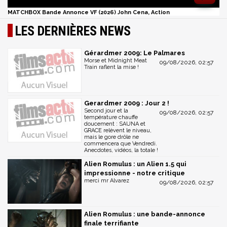
MATCHBOX Bande Annonce VF (2026) John Cena, Action
LES DERNIÈRES NEWS
Gérardmer 2009: Le Palmares
Morse et Midnight Meat
09/08/2026, 02:57
Train raflent la mise !
Gerardmer 2009 : Jour 2 !
Second jour et la
09/08/2026, 02:57
température chauffe
doucement : SAUNA et
GRACE relèvent le niveau,
mais le gore drôle ne
commencera que Vendredi.
Anecdotes, vidéos, la totale !
Alien Romulus : un Alien 1.5 qui
impressionne - notre critique
merci mr Alvarez
09/08/2026, 02:57
Alien Romulus : une bande-annonce
finale terrifiante