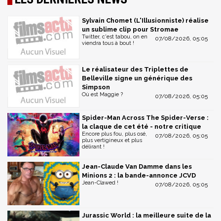
Sylvain Chomet (L'Illusionniste) réalise
un sublime clip pour Stromae
Twitter, c'est tabou, on en
07/08/2026, 05:05
viendra tous à bout !
Le réalisateur des Triplettes de
Belleville signe un générique des
Simpson
Où est Maggie ?
07/08/2026, 05:05
Spider-Man Across The Spider-Verse :
la claque de cet été - notre critique
Encore plus fou, plus osé,
07/08/2026, 05:05
plus vertigineux et plus
délirant !
Jean-Claude Van Damme dans les
Minions 2 : la bande-annonce JCVD
Jean-Clawed !
07/08/2026, 05:05
Jurassic World : la meilleure suite de la