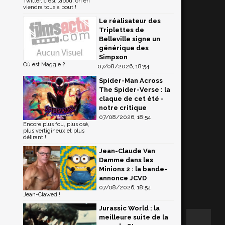
Twitter, c'est tabou, on en
viendra tous à bout !
Le réalisateur des
Triplettes de
Belleville signe un
générique des
Simpson
Où est Maggie ?
07/08/2026, 18:54
Spider-Man Across
The Spider-Verse : la
claque de cet été -
notre critique
07/08/2026, 18:54
Encore plus fou, plus osé,
plus vertigineux et plus
délirant !
Jean-Claude Van
Damme dans les
Minions 2 : la bande-
annonce JCVD
07/08/2026, 18:54
Jean-Clawed !
Jurassic World : la
meilleure suite de la