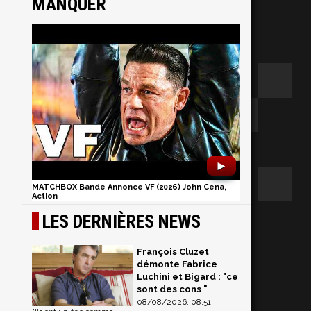
MANQUER
►
MATCHBOX Bande Annonce VF (2026) John Cena,
Action
LES DERNIÈRES NEWS
François Cluzet
démonte Fabrice
Luchini et Bigard : "ce
sont des cons "
s
08/08/2026, 08:51