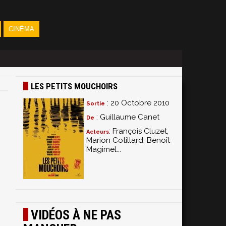
CINÉMA
LES PETITS MOUCHOIRS
: 20 Octobre 2010
Sortie
: Guillaume Canet
De
: François Cluzet,
Acteurs
Marion Cotillard, Benoît
Magimel...
VIDÉOS À NE PAS