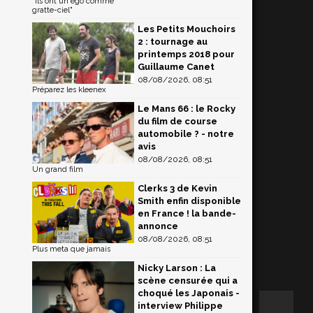
"Ils ont un égo comme
gratte-ciel"
Les Petits Mouchoirs
2 : tournage au
printemps 2018 pour
Guillaume Canet
08/08/2026, 08:51
Préparez les kleenex
Le Mans 66 : le Rocky
du film de course
automobile ? - notre
avis
08/08/2026, 08:51
Un grand film
Clerks 3 de Kevin
Smith enfin disponible
en France ! la bande-
annonce
08/08/2026, 08:51
Plus meta que jamais
Nicky Larson : La
scène censurée qui a
choqué les Japonais -
interview Philippe