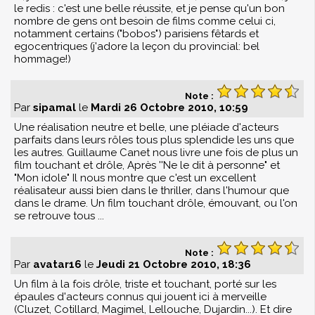
le redis : c'est une belle réussite, et je pense qu'un bon
nombre de gens ont besoin de films comme celui ci,
notamment certains ("bobos") parisiens fêtards et
egocentriques (j'adore la leçon du provincial: bel
hommage!)
Note :
Par
sipamal
le
Mardi 26 Octobre 2010, 10:59
Une réalisation neutre et belle, une pléiade d'acteurs
parfaits dans leurs rôles tous plus splendide les uns que
les autres. Guillaume Canet nous livre une fois de plus un
film touchant et drôle, Après ''Ne le dit à personne" et
"Mon idole" Il nous montre que c'est un excellent
réalisateur aussi bien dans le thriller, dans l'humour que
dans le drame. Un film touchant drôle, émouvant, ou l'on
se retrouve tous ...
Note :
Par
avatar16
le
Jeudi 21 Octobre 2010, 18:36
Un film à la fois drôle, triste et touchant, porté sur les
épaules d'acteurs connus qui jouent ici à merveille
(Cluzet, Cotillard, Magimel, Lellouche, Dujardin...). Et dire