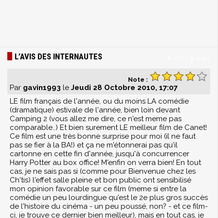
L’AVIS DES INTERNAUTES
0
/
10
-
3
votes
Note :
Par
gavin1993
le
Jeudi 28 Octobre 2010, 17:07
LE film français de l'année, ou du moins LA comédie
(dramatique) estivale de l'année, bien loin devant
Camping 2 (vous allez me dire, ce n'est meme pas
comparable..) Et bien surement LE meilleur film de Canet!
Ce film est une très bonne surprise pour moi (il ne faut
pas se fier à la BA!) et ça ne m'étonnerai pas qu'il
cartonne en cette fin d'année, jusqu'à concurrencer
Harry Potter au box office! M'enfin on verra bien! En tout
cas, je ne sais pas si (comme pour Bienvenue chez les
Ch'tis) l'effet salle pleine et bon public ont sensibilisé
mon opinion favorable sur ce film (meme si entre la
comédie un peu lourdingue qu'est le 2e plus gros succès
de l'histoire du cinéma - un peu poussé, non? - et ce film-
ci, je trouve ce dernier bien meilleur), mais en tout cas, je