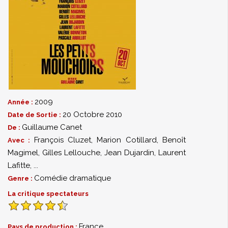
2009
Année :
20 Octobre 2010
Date de Sortie :
Guillaume Canet
De :
François Cluzet
,
Marion Cotillard
,
Benoît
Avec :
Magimel
,
Gilles Lellouche
,
Jean Dujardin
,
Laurent
Lafitte
,
...
Comédie dramatique
Genre :
La critique spectateurs
France
Pays de production :