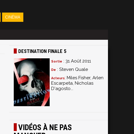
CINÉMA
DESTINATION FINALE 5
: 31 Août 2011
Sortie
: Steven Quale
De
: Miles Fisher, Arlen
Acteurs
Escarpeta, Nicholas
D'agosto...
VIDÉOS À NE PAS