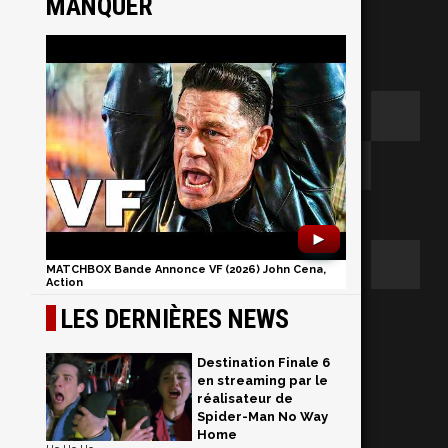
MANQUER
►
MATCHBOX Bande Annonce VF (2026) John Cena,
Action
5
LES DERNIÈRES NEWS
Destination Finale 6
en streaming par le
réalisateur de
Spider-Man No Way
Home