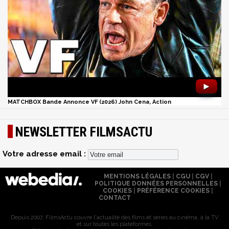
►
MATCHBOX Bande Annonce VF (2026) John Cena, Action
NEWSLETTER FILMSACTU
Votre adresse email :
MENTIONS LÉGALES
|
CGU
|
CGV
|
POLITIQUE DONNÉES PERSONNELLES
|
COOKIES
|
PRÉFÉRENCE COOKIES
|
CONTACT
Depuis 2007, FilmsActu couvre l'actualité des films et séries au cinéma, à la TV
et sur toutes les plateformes.