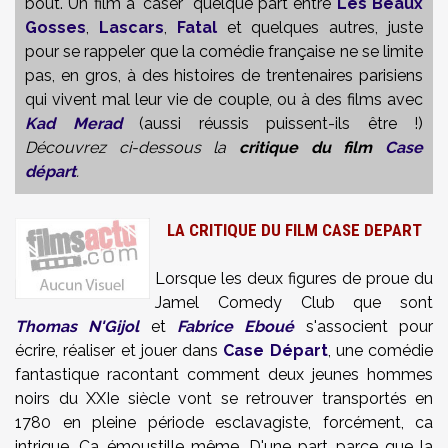
bout. Un film à "caser" quelque part entre
Les Beaux
Gosses
,
Lascars
,
Fatal
et quelques autres, juste
pour se rappeler que la comédie française ne se limite
pas, en gros, à des histoires de trentenaires parisiens
qui vivent mal leur vie de couple, ou à des films avec
Kad Merad
(aussi réussis puissent-ils être !)
Découvrez ci-dessous la
critique du film
Case
départ
.
LA CRITIQUE DU FILM CASE DEPART
Lorsque les deux figures de proue du
Jamel Comedy Club que sont
Thomas N'Gijol
et
Fabrice Eboué
s'associent pour
écrire, réaliser et jouer dans
Case Départ
, une comédie
fantastique racontant comment deux jeunes hommes
noirs du XXIe siècle vont se retrouver transportés en
1780 en pleine période esclavagiste, forcément, ca
intrigue. Ca émoustille même. D'une part parce que la