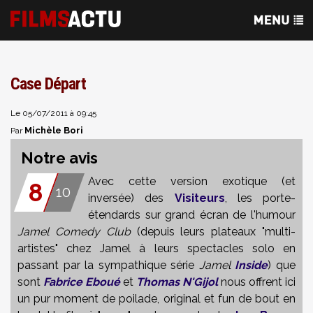
Case Départ
Le 05/07/2011 à 09:45
Michèle Bori
Par
Notre avis
Avec cette version exotique (et
8
10
inversée) des
Visiteurs
, les porte-
étendards sur grand écran de l'humour
Jamel Comedy Club
(depuis leurs plateaux "multi-
artistes" chez Jamel à leurs spectacles solo en
passant par la sympathique série
Jamel
Inside
) que
sont
Fabrice Eboué
et
Thomas N'Gijol
nous offrent ici
un pur moment de poilade, original et fun de bout en