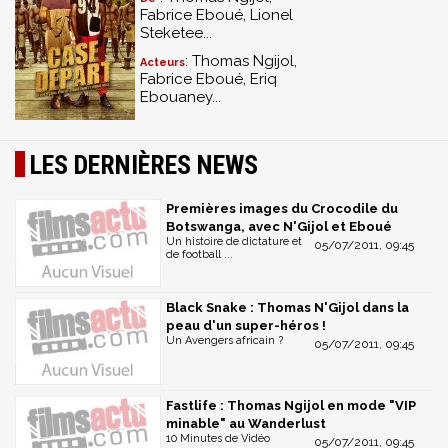
Fabrice Eboué, Lionel
Steketee...
: Thomas Ngijol,
Acteurs
Fabrice Eboué, Eriq
Ebouaney...
LES DERNIÈRES NEWS
Premières images du Crocodile du
Botswanga, avec N'Gijol et Eboué
Un histoire de dictature et
05/07/2011, 09:45
de football ...
Black Snake : Thomas N'Gijol dans la
peau d'un super-héros !
Un Avengers africain ?
05/07/2011, 09:45
Fastlife : Thomas Ngijol en mode "VIP
minable" au Wanderlust
10 Minutes de Vidéo
05/07/2011, 09:45