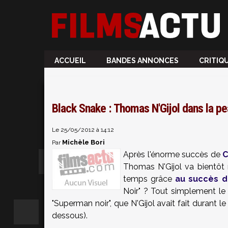
ACCUEIL
BANDES ANNONCES
CRITIQ
Black Snake : Thomas N'Gijol dans la pe
Le 25/05/2012 à 14:12
Michèle Bori
Par
Après l'énorme succès de
C
Thomas N'Gijol va bientôt 
temps grâce
au succès d
Noir" ? Tout simplement le 
"Superman noir", que N'Gijol avait fait durant l
dessous).