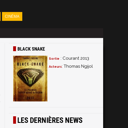
CINÉMA
BLACK SNAKE
: Courant 2013
Sortie
: Thomas Ngijol
Acteurs
,
u
t
h
-
LES DERNIÈRES NEWS