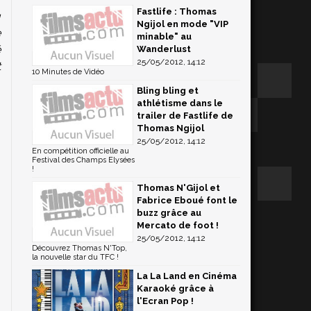
Fastlife : Thomas
u
Ngijol en mode "VIP
e
minable" au
é
Wanderlust
25/05/2012, 14:12
t
10 Minutes de Vidéo
Bling bling et
athlétisme dans le
trailer de Fastlife de
Thomas Ngijol
25/05/2012, 14:12
En compétition officielle au
Festival des Champs Elysées
!
Thomas N'Gijol et
Fabrice Eboué font le
buzz grâce au
Mercato de foot !
25/05/2012, 14:12
Découvrez Thomas N'Top,
la nouvelle star du TFC !
La La Land en Cinéma
Karaoké grâce à
l'Ecran Pop !