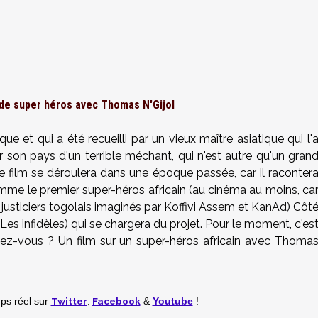
m de super héros avec Thomas N'Gijol
ue et qui a été recueilli par un vieux maître asiatique qui l'
érer son pays d'un terrible méchant, qui n'est autre qu'un gran
le film se déroulera dans une époque passée, car il raconter
omme le premier super-héros africain (au cinéma au moins, ca
 justiciers togolais imaginés par Koffivi Assem et KanAd) Côt
Les infidèles) qui se chargera du projet. Pour le moment, c'es
ensez-vous ? Un film sur un super-héros africain avec Thoma
Twitter
,
Facebook
mps réel
sur
&
Youtube
!