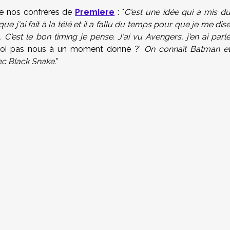
de nos confrères de
Premiere
: "
C'est une idée qui a mis d
e j'ai fait à la télé et il a fallu du temps pour que je me dis
C'est le bon timing je pense. J'ai vu Avengers, j'en ai parl
oi pas nous à un moment donné ?'
On connaît Batman e
ec Black Snake.
"