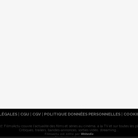
LÉGALES
|
CGU
|
CGV
|
POLITIQUE DONNÉES PERSONNELLES
|
COOKI
7, FilmsActu couvre l'actualité des films et séries au cinéma, à la TV et sur toutes les p
Critiques, trailers, bandes-annonces, sorties vidéo, streaming...
Filmsactu est édité par
Webedia
Réalisation Vitalyn