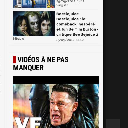
25/05/2012, 14:12
Sing it !
Beetlejuice
Beetlejuice : le
comeback inespéré
et fun de Tim Burton -
critique Beetlejuice 2
Miracle
25/05/2012, 14:12
a
VIDÉOS À NE PAS
d
MANQUER
a
r
é
t
s