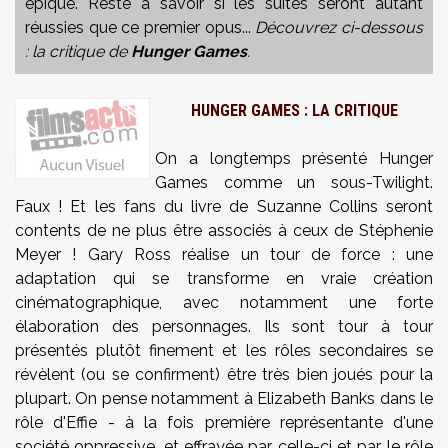
épique. Reste à savoir si les suites seront autant
réussies que ce premier opus...
Découvrez ci-dessous
: la critique de
Hunger Games
.
HUNGER GAMES : LA CRITIQUE
On a longtemps présenté Hunger
Games comme un sous-Twilight.
Faux ! Et les fans du livre de Suzanne Collins seront
contents de ne plus être associés à ceux de Stéphenie
Meyer ! Gary Ross réalise un tour de force : une
adaptation qui se transforme en vraie création
cinématographique, avec notamment une forte
élaboration des personnages. Ils sont tour à tour
présentés plutôt finement et les rôles secondaires se
révèlent (ou se confirment) être très bien joués pour la
plupart. On pense notamment à Elizabeth Banks dans le
rôle d'Effie - à la fois première représentante d'une
société oppressive, et effrayée par celle-ci et par le rôle