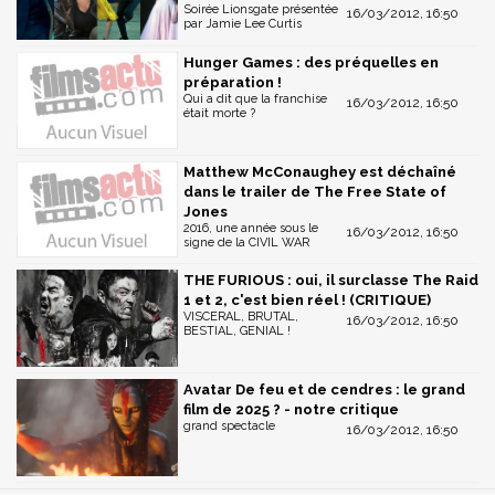
Soirée Lionsgate présentée
16/03/2012, 16:50
par Jamie Lee Curtis
Hunger Games : des préquelles en
préparation !
Qui a dit que la franchise
16/03/2012, 16:50
était morte ?
Matthew McConaughey est déchaîné
dans le trailer de The Free State of
Jones
2016, une année sous le
16/03/2012, 16:50
signe de la CIVIL WAR
THE FURIOUS : oui, il surclasse The Raid
1 et 2, c'est bien réel ! (CRITIQUE)
VISCERAL, BRUTAL,
16/03/2012, 16:50
BESTIAL, GENIAL !
Avatar De feu et de cendres : le grand
film de 2025 ? - notre critique
grand spectacle
16/03/2012, 16:50