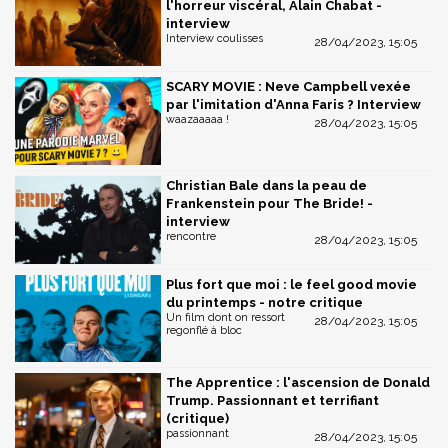
l'horreur viscéral, Alain Chabat -
interview
Interview coulisses
28/04/2023, 15:05
SCARY MOVIE : Neve Campbell vexée
par l'imitation d'Anna Faris ? Interview
waazaaaaa !
28/04/2023, 15:05
Christian Bale dans la peau de
Frankenstein pour The Bride! -
interview
rencontre
28/04/2023, 15:05
Plus fort que moi : le feel good movie
du printemps - notre critique
Un film dont on ressort
28/04/2023, 15:05
regonflé à bloc
The Apprentice : l'ascension de Donald
Trump. Passionnant et terrifiant
(critique)
passionnant
28/04/2023, 15:05