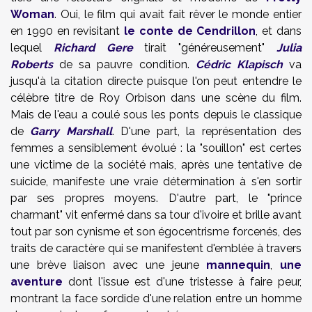
Woman
. Oui, le film qui avait fait rêver le monde entier
en 1990 en revisitant
le conte de Cendrillon
, et dans
lequel
Richard Gere
tirait "généreusement"
Julia
Roberts
de sa pauvre condition.
Cédric Klapisch
va
jusqu'à la citation directe puisque l'on peut entendre le
célèbre titre de Roy Orbison dans une scène du film.
Mais de l'eau a coulé sous les ponts depuis le classique
de
Garry Marshall
. D'une part, la représentation des
femmes a sensiblement évolué : la "souillon" est certes
une victime de la société mais, après une tentative de
suicide, manifeste une vraie détermination à s'en sortir
par ses propres moyens. D'autre part, le "prince
charmant" vit enfermé dans sa tour d'ivoire et brille avant
tout par son cynisme et son égocentrisme forcenés, des
traits de caractère qui se manifestent d'emblée à travers
une brève liaison avec une jeune
mannequin
,
une
aventure
dont l'issue est d'une tristesse à faire peur,
montrant la face sordide d'une relation entre un homme