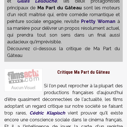
et
Gilles Lellouche
, les deux protagonistes
principaux de
Ma Part du Gâteau
sont les moteurs
d'un récit maîtrisé qui, entre comédie romantique et
peinture sociale engagée, revisite
Pretty Woman
à
sa manière pour délivrer un propos résolument actuel,
qui prendra tout son sens dans un final aussi
audacieux qu'imprévisible.
Découvrez ci-dessous la critique de Ma Part du
Gâteau
Critique Ma Part du Gâteau
Si l'on peut reprocher à la plupart des
productions françaises d'aujourd'hui
d'être quasiment déconnectées de l'actualité, les films
adoptant un regard critique sur notre société se faisant
trop rares,
Cédric Klapisch
vient prouver qu'il existe
encore une conscience sociale dans le cinéma français.
Et il a l'intelligence de jouer la carte d'un registre