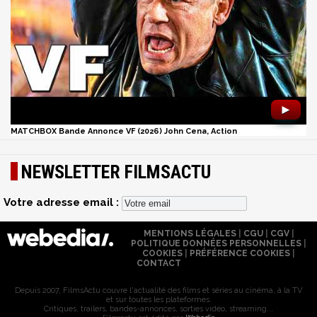
►
MATCHBOX Bande Annonce VF (2026) John Cena, Action
NEWSLETTER FILMSACTU
Votre adresse email :
MENTIONS LÉGALES
|
CGU
|
CGV
|
POLITIQUE DONNÉES PERSONNELLES
|
COOKIES
|
PRÉFÉRENCE COOKIES
|
CONTACT
Depuis 2007, FilmsActu couvre l'actualité des films et séries au cinéma, à la TV
et sur toutes les plateformes.
Critiques, trailers, bandes-annonces, sorties vidéo, streaming...