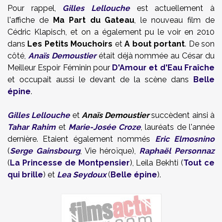
Pour rappel,
Gilles Lellouche
est actuellement à
l'affiche de
Ma Part du Gateau
, le nouveau film de
Cédric Klapisch
, et on a également pu le voir en 2010
dans
Les Petits Mouchoirs
et
A bout portant
. De son
côté,
Anaïs Demoustier
était déjà nommée au César du
Meilleur Espoir Féminin pour
D'Amour et d'Eau Fraîche
et occupait aussi le devant de la scène dans
Belle
épine
.
Gilles Lellouche
et
Anaïs Demoustier
succèdent ainsi à
Tahar Rahim
et
Marie-Josée Croze
, lauréats de l'année
dernière. Etaient également nommés
Eric Elmosnino
(
Serge Gainsbourg
, Vie héroïque),
Raphaël Personnaz
(
La Princesse de Montpensier
), Leila Bekhti (
Tout ce
qui brille
) et
Lea Seydoux
(
Belle épine
).