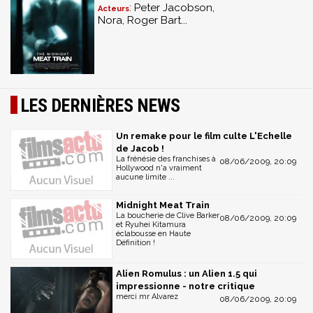
: Peter Jacobson,
Acteurs
Nora, Roger Bart...
LES DERNIÈRES NEWS
Un remake pour le film culte L'Echelle
de Jacob !
La frénésie des franchises à
08/06/2009, 20:09
Hollywood n'a vraiment
aucune limite ...
Midnight Meat Train
La boucherie de Clive Barker
08/06/2009, 20:09
et Ryuhei Kitamura
éclabousse en Haute
Définition !
Alien Romulus : un Alien 1.5 qui
impressionne - notre critique
merci mr Alvarez
08/06/2009, 20:09