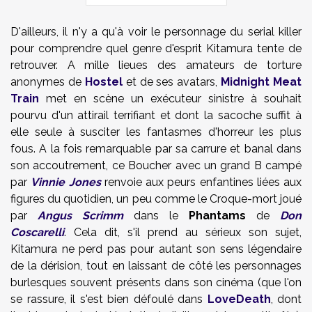
D'ailleurs, il n'y a qu'à voir le personnage du serial killer
pour comprendre quel genre d'esprit Kitamura tente de
retrouver. A mille lieues des amateurs de torture
anonymes de
Hostel
et de ses avatars,
Midnight Meat
Train
met en scène un exécuteur sinistre à souhait
pourvu d'un attirail terrifiant et dont la sacoche suffit à
elle seule à susciter les fantasmes d'horreur les plus
fous. A la fois remarquable par sa carrure et banal dans
son accoutrement, ce Boucher avec un grand B campé
par
Vinnie Jones
renvoie aux peurs enfantines liées aux
figures du quotidien, un peu comme le Croque-mort joué
par
Angus Scrimm
dans le
Phantams
de
Don
Coscarelli
. Cela dit, s'il prend au sérieux son sujet,
Kitamura ne perd pas pour autant son sens légendaire
de la dérision, tout en laissant de côté les personnages
burlesques souvent présents dans son cinéma (que l'on
se rassure, il s'est bien défoulé dans
LoveDeath
, dont