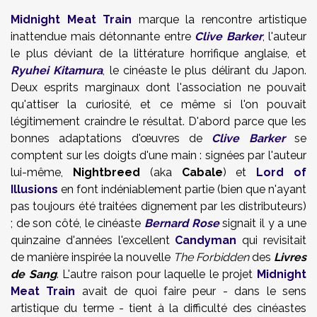
Midnight Meat Train
marque la rencontre artistique
inattendue mais détonnante entre
Clive Barker
, l'auteur
le plus déviant de la littérature horrifique anglaise, et
Ryuhei Kitamura
, le cinéaste le plus délirant du Japon.
Deux esprits marginaux dont l'association ne pouvait
qu'attiser la curiosité, et ce même si l'on pouvait
légitimement craindre le résultat. D'abord parce que les
bonnes adaptations d'œuvres de
Clive Barker
se
comptent sur les doigts d'une main : signées par l'auteur
lui-même,
Nightbreed
(aka
Cabale
) et
Lord of
Illusions
en font indéniablement partie (bien que n'ayant
pas toujours été traitées dignement par les distributeurs)
; de son côté, le cinéaste
Bernard Rose
signait il y a une
quinzaine d'années l'excellent
Candyman
qui revisitait
de manière inspirée la nouvelle
The Forbidden
des
Livres
de Sang
. L'autre raison pour laquelle le projet
Midnight
Meat Train
avait de quoi faire peur - dans le sens
artistique du terme - tient à la difficulté des cinéastes