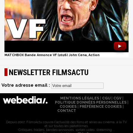
►
MATCHBOX Bande Annonce VF (2026) John Cena, Action
NEWSLETTER FILMSACTU
Votre adresse email :
MENTIONS LÉGALES
|
CGU
|
CGV
|
POLITIQUE DONNÉES PERSONNELLES
|
COOKIES
|
PRÉFÉRENCE COOKIES
|
CONTACT
Depuis 2007, FilmsActu couvre l'actualité des films et séries au cinéma, à la TV
et sur toutes les plateformes.
Critiques, trailers, bandes-annonces, sorties vidéo, streaming...