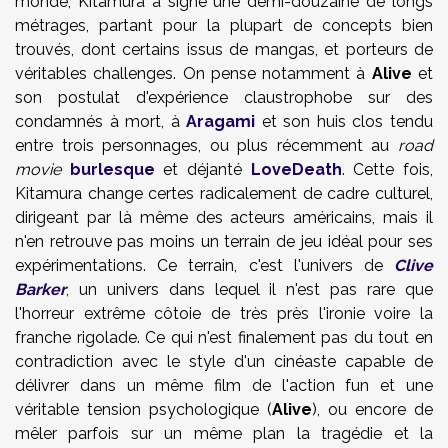
monde, Kitamura a signé une demi-douzaine de longs
métrages, partant pour la plupart de concepts bien
trouvés, dont certains issus de mangas, et porteurs de
véritables challenges. On pense notamment à
Alive
et
son postulat d'expérience claustrophobe sur des
condamnés à mort, à
Aragami
et son huis clos tendu
entre trois personnages, ou plus récemment au
road
movie
burlesque
et déjanté
LoveDeath
. Cette fois,
Kitamura change certes radicalement de cadre culturel,
dirigeant par là même des acteurs américains, mais il
n'en retrouve pas moins un terrain de jeu idéal pour ses
expérimentations. Ce terrain, c'est l'univers de
Clive
Barker
, un univers dans lequel il n'est pas rare que
l'horreur extrême côtoie de très près l'ironie voire la
franche rigolade. Ce qui n'est finalement pas du tout en
contradiction avec le style d'un cinéaste capable de
délivrer dans un même film de l'action fun et une
véritable tension psychologique (
Alive
), ou encore de
mêler parfois sur un même plan la tragédie et la