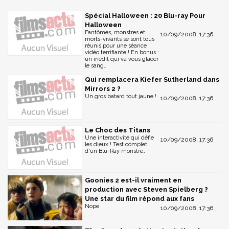
Spécial Halloween : 20 Blu-ray Pour
Halloween
Fantômes, monstres et
10/09/2008, 17:36
morts-vivants se sont tous
réunis pour une séance
vidéo terrifiante ! En bonus :
un inédit qui va vous glacer
le sang…
Qui remplacera Kiefer Sutherland dans
Mirrors 2 ?
Un gros batard tout jaune !
10/09/2008, 17:36
Le Choc des Titans
Une interactivité qui défie
10/09/2008, 17:36
les dieux ! Test complet
d'un Blu-Ray monstre…
Goonies 2 est-il vraiment en
production avec Steven Spielberg ?
Une star du film répond aux fans
Nope
10/09/2008, 17:36