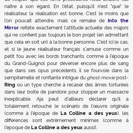
naître à son égard. En l'état, puisqu'il n'est "que" le
réalisateur, la réalisation est bonne. C'est le moins que
l'on pouvait attendre, mais ce remake de
Into the
Mirror
reflète exactement l'attitude actuelle des majors
qui ne confient pas toujours le bon projet (en admettant
que cela en soit un) à la bonne personne. C'est ici le cas,
et si le jeune réalisateur français s'amuse comme un
petit fou avec les bords tranchants comme à l'époque
du Grand-Guignol pour déverser encore plus de sang
que dans ses opus précédents, il se fourvoie dans la
sempiternelle et ronflante intrigue du
ghost-movie
post-
Ring
où un type cherche à recaser des âmes torturées
dans leur boite de pandore pour stopper un massacre
inexplicable. Aja peut d'ailleurs déclarer qu'il a
totalement retouché le scénario de l'œuvre originale
(comme à l'époque de
La Colline a des yeux
), les
différences sont extrêmement minimes (comme à
l'époque de
La Colline a des yeux
aussi).