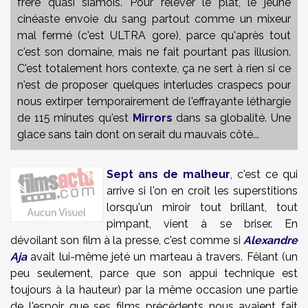
frère quasi siamois. Pour relever le plat, le jeune
cinéaste envoie du sang partout comme un mixeur
mal fermé (c'est ULTRA gore), parce qu'après tout
c'est son domaine, mais ne fait pourtant pas illusion.
C'est totalement hors contexte, ça ne sert à rien si ce
n'est de proposer quelques interludes craspecs pour
nous extirper temporairement de l'effrayante léthargie
de 115 minutes qu'est
Mirrors
dans sa globalité. Une
glace sans tain dont on serait du mauvais côté...
Sept ans de malheur
, c'est ce qui
arrive si l'on en croit les superstitions
lorsqu'un miroir tout brillant, tout
pimpant, vient à se briser. En
dévoilant son film à la presse, c'est comme si
Alexandre
Aja
avait lui-même jeté un marteau à travers. Fêlant (un
peu seulement, parce que son appui technique est
toujours à la hauteur) par la même occasion une partie
de l'espoir que ses films précédents nous avaient fait