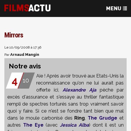
Mirrors
Le 10/09/2008 à 17:36
Arnaud Mangin
Par
Notre avis
Aie ! Après avoir trouvé aux Etats-Unis la
4
10
reconnaissance qu'on ne lui aurait pas
offerte ici,
Alexandre Aja
pèche par
excès d'assurance et s'essaye au thriller fantastique
rempli de spectres torturés sans trop vraiment savoir
quoi y faire. Si ce n'est se fondre tant bien que mal
dans le moule carbonisé des
Ring
,
The Grudge
et
autres
The Eye
(avec
Jessica Alba
) dont il est un