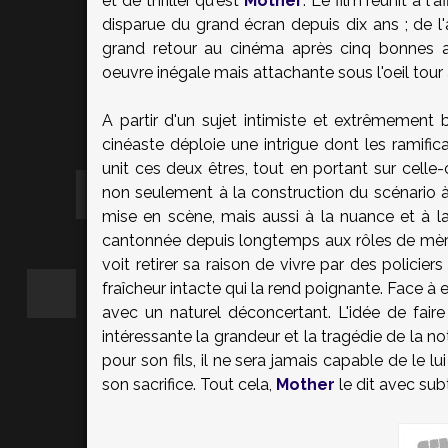
et de thriller qu'est
Mother
. Le film réunit à l
disparue du grand écran depuis dix ans ; de l'
grand retour au cinéma après cinq bonnes a
oeuvre inégale mais attachante sous l'oeil tour à
A partir d'un sujet intimiste et extrêmement b
cinéaste déploie une intrigue dont les ramifi
unit ces deux êtres, tout en portant sur celle-
non seulement à la construction du scénario
mise en scène, mais aussi à la nuance et à la
cantonnée depuis longtemps aux rôles de mère
voit retirer sa raison de vivre par des policier
fraîcheur intacte qui la rend poignante. Face à e
avec un naturel déconcertant. L'idée de fai
intéressante la grandeur et la tragédie de la 
pour son fils, il ne sera jamais capable de le 
son sacrifice. Tout cela,
Mother
le dit avec subt