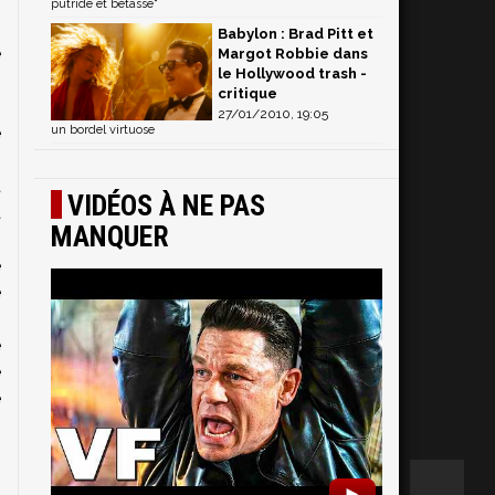
,
putride et bêtasse"
n
Babylon : Brad Pitt et
e
Margot Robbie dans
le Hollywood trash -
critique
27/01/2010, 19:05
e
un bordel virtuose
i
t
VIDÉOS À NE PAS
a
MANQUER
s
e
e
i
e
e
e
►