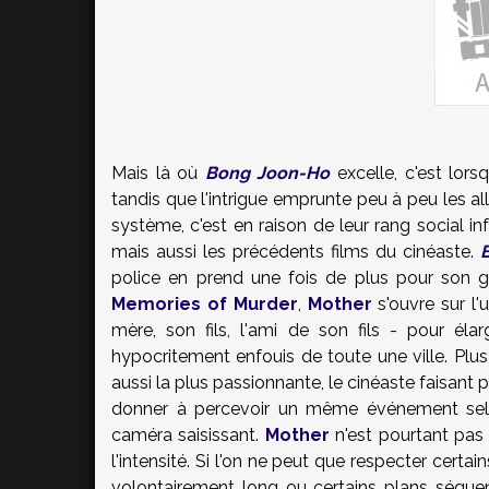
Mais là où
Bong Joon-Ho
excelle, c'est lor
tandis que l'intrigue emprunte peu à peu les allu
système, c'est en raison de leur rang social in
mais aussi les précédents films du cinéaste.
police en prend une fois de plus pour son g
Memories of Murder
,
Mother
s'ouvre sur l'
mère, son fils, l'ami de son fils - pour él
hypocritement enfouis de toute une ville. Plus
aussi la plus passionnante, le cinéaste faisant p
donner à percevoir un même événement sel
caméra saisissant.
Mother
n'est pourtant pas
l'intensité. Si l'on ne peut que respecter cert
volontairement long ou certains plans séque