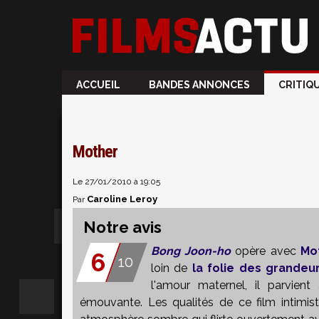
ACCUEIL
BANDES ANNONCES
CRITIQ
Mother
Le 27/01/2010 à 19:05
Caroline Leroy
Par
Notre avis
Bong Joon-ho
opère avec
Mo
6
10
loin de
la folie des grandeu
l'amour maternel, il parvient
émouvante. Les qualités de ce film intimis