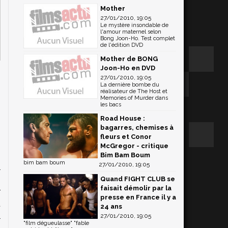
Mother
27/01/2010, 19:05
Le mystère insondable de
l'amour maternel selon
Bong Joon-Ho. Test complet
de l'édition DVD
Mother de BONG
Joon-Ho en DVD
27/01/2010, 19:05
La dernière bombe du
réalisateur de The Host et
Memories of Murder dans
les bacs
Road House :
bagarres, chemises à
fleurs et Conor
McGregor - critique
Bim Bam Boum
bim bam boum
27/01/2010, 19:05
l
s
Quand FIGHT CLUB se
faisait démolir par la
r
presse en France il y a
t
24 ans
l
27/01/2010, 19:05
"film dégueulasse" "fable