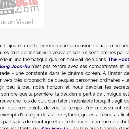
squ'il ajoute à cette émotion une dimension sociale marqué
res d'un polar noir. Si la veuve et son fils sont laminés par l
férieur, une thématique que l'on trouvait déjà dans
The Hos
Bong Joon-ho
n'est pas tendre avec ses compatriotes et l
rade - une constante dans le cinéma coréen. A l'instar d
univers très circonscrit de quelques personnes ordinaires - l
argir peu à peu notre horizon et nous dévoiler les secret
 sombre que la première, la deuxième partie de l'intrigue es
reuve une fois de plus d'un talent indéniable lorsqu'il s'agit d
on plusieurs points de vue, le temps d'un mouvement d
 exempt d'un léger défaut de rythme, qui en atténue au fina
ains partis pris de montage et de réalisation - comme ce débu
nces insistants sur
Kim Hye-Ja
-, le film aurait gagné dan