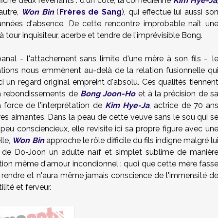
'affiche deux revenants : d'un côté, la comédienne
Kim Hye-Ja
autre,
Won Bin
(
Frères de Sang
), qui effectue lui aussi so
nnées d'absence. De cette rencontre improbable naît un
 tour inquisiteur, acerbe et tendre de l'imprévisible Bong.
anal - l'attachement sans limite d'une mère à son fils -, l
cations nous emmènent au-delà de la relation fusionnelle qu
ci un regard original empreint d'absolu. Ces qualités tiennen
 à rebondissements de
Bong Joon-Ho
et à la précision de s
 force de l'interprétation de
Kim Hye-Ja
, actrice de 70 an
s aimantes. Dans la peau de cette veuve sans le sou qui s
s peu consciencieux, elle revisite ici sa propre figure avec un
lle,
Won Bin
approche le rôle difficile du fils indigne malgré lu
re de Do-Joon un adulte naïf et simplet sublime de manièr
notion même d'amour incondionnel : quoi que cette mère fass
lui rendre et n'aura même jamais conscience de l'immensité d
ilité et ferveur.