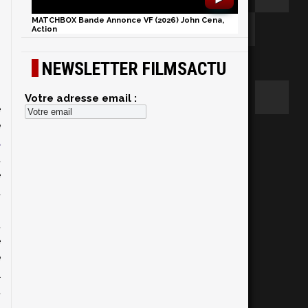
MATCHBOX Bande Annonce VF (2026) John Cena,
Action
NEWSLETTER FILMSACTU
Votre adresse email :
e
e
t
a
e
a
s
t
e
e
l
t
s