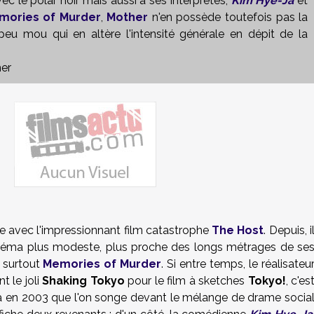
c le polar noir mais aussi à ses interprètes,
Kim Hye-Ja
et
mories of Murder
,
Mother
n'en possède toutefois pas la
 peu mou qui en altère l'intensité générale en dépit de la
her
e avec l'impressionnant film catastrophe
The Host
. Depuis, i
cinéma plus modeste, plus proche des longs métrages de se
 surtout
Memories of Murder
. Si entre temps, le réalisateu
t le joli
Shaking Tokyo
pour le film à sketches
Tokyo!
, c'es
véla en 2003 que l'on songe devant le mélange de drame socia