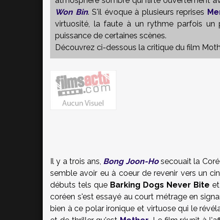
atmosphère sombre qui flirte ouvertement ave
Won Bin
. S'il évoque à plusieurs reprises
Me
virtuosité, la faute à un rythme parfois un
puissance de certaines scènes.
Découvrez ci-dessous la critique du film Mot
Il y a trois ans,
Bong Joon-Ho
secouait la Coré
semble avoir eu à coeur de revenir vers un 
débuts tels que
Barking Dogs Never Bite
et
coréen s'est essayé au court métrage en signan
bien à ce polar ironique et virtuose qui le ré