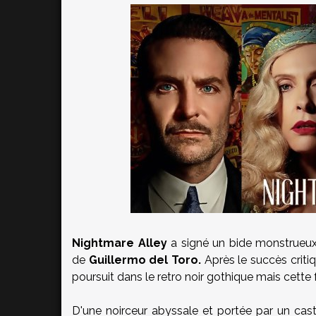
Nightmare Alley
a signé un bide monstrueux a
de
Guillermo del Toro.
Après le succès criti
poursuit dans le retro noir gothique mais cette 
D'une noirceur abyssale et portée par un casti