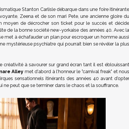
rismatique Stanton Carlisle débarque dans une foire itinérant
e voyante, Zeena et de son mari Pete, une ancienne gloire d
là un moyen de décrocher son ticket pour le succès et décid
’élite de la bonne société new-yorkaise des années 40. Avec l
n se met à échafauder un plan pour escroquer un homme auss
une mystérieuse psychiatre qui pourrait bien se révéler la plu
créativité à savourer sur grand écran tant il est éblouissan
mare Alley
met d'abord à l'honneur le "carnival freak" et nou
cirques sensationnels itinérants des années 40 avant d'opte
ui ne peut que se terminer dans le chaos et la souffrance.