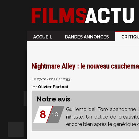
ACCUEIL
BANDES ANNONCES
CRITIQ
Nightmare Alley : le nouveau cauchemar 
Le 27/01/2022 à 12:53
Olivier Portnoi
Par
Notre avis
Guillemo del Toro abandonne l
8
10
nihiliste. Un délice de créativi
encore bien après le générique d