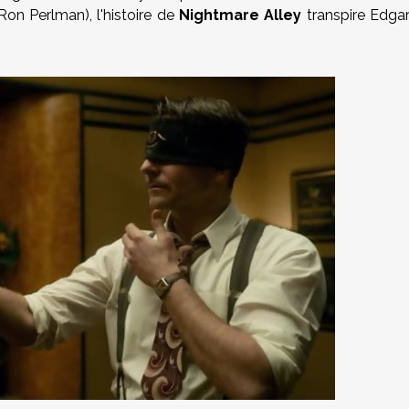
on Perlman), l'histoire de
Nightmare Alley
transpire Edga