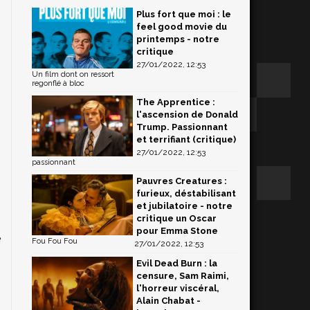
Plus fort que moi : le
feel good movie du
printemps - notre
critique
27/01/2022, 12:53
Un film dont on ressort
regonflé à bloc
The Apprentice :
l'ascension de Donald
Trump. Passionnant
et terrifiant (critique)
27/01/2022, 12:53
passionnant
Pauvres Creatures :
furieux, déstabilisant
et jubilatoire - notre
critique un Oscar
pour Emma Stone
e
Fou Fou Fou
27/01/2022, 12:53
n
Evil Dead Burn : la
censure, Sam Raimi,
l'horreur viscéral,
Alain Chabat -
,