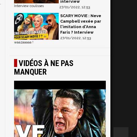
interview
r
Interview coulisses
27/01/2022, 12:53
SCARY MOVIE : Neve
Campbell vexée par
l'imitation d'Anna
Faris ? Interview
27/01/2022, 12:53
waazaaaaa !
VIDÉOS À NE PAS
MANQUER