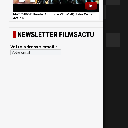
►
e
MATCHBOX Bande Annonce VF (2026) John Cena,
u
Action
e
a
NEWSLETTER FILMSACTU
i
s
Votre adresse email :
t
s
r