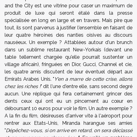
and the City est une vitrine pour caser un maximum de
produit de luxe qui seront étalé dans la presse
spécialisée en long en large et en travers. Mais pire que
tout, ils sont parvenus à justifier l'ensemble en faisant de
leur quatre héroïnes des nanties oisives au discours
nauséeux. Un exemple ? Attablées autour d'un brunch
dans un sublime restaurant New-Yorkais (devant une
table tellement chargée qu'elle pourrait sustenter un
village africain), fringuées en Dior, Gucci, Channel et cie,
les quatre amis discutent de leur éventuel départ aux
Emirats Arabes Unis. "
Y'en a marre de cette crise, allons
chez les riches !
" dit l'une d'entre elle, sans second degré
aucun. Une réplique qui fera certainement grincer des
dents ceux qui ont eu un pincement au cœur en
déboursant 10 euros pour voir le film. Un autre exemple ?
A la fin du film, désireuses d'arriver vite à l'aéroport pour
rentrer aux Etats-Unis, Miranda harangue ses amies
"
Dépêchez-vous, si on arrive en retard, on sera déclassé