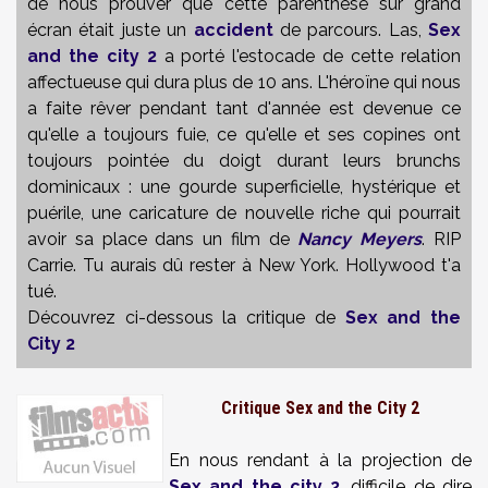
de nous prouver que cette parenthèse sur grand
écran était juste un
accident
de parcours. Las,
Sex
and the city 2
a porté l'estocade de cette relation
affectueuse qui dura plus de 10 ans. L'héroïne qui nous
a faite rêver pendant tant d'année est devenue ce
qu'elle a toujours fuie, ce qu'elle et ses copines ont
toujours pointée du doigt durant leurs brunchs
dominicaux : une gourde superficielle, hystérique et
puérile, une caricature de nouvelle riche qui pourrait
avoir sa place dans un film de
Nancy Meyers
. RIP
Carrie. Tu aurais dû rester à New York. Hollywood t'a
tué.
Découvrez ci-dessous la critique de
Sex and the
City 2
Critique Sex and the City 2
En nous rendant à la projection de
Sex and the city 2
, difficile de dire