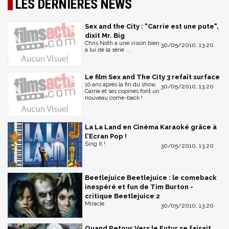
LES DERNIÈRES NEWS
Sex and the City : "Carrie est une pute",
dixit Mr. Big
Chris Noth a une vision bien
30/05/2010, 13:20
à lui de la série ...
Le film Sex and The City 3 refait surface
10 ans après la fin du show,
30/05/2010, 13:20
Carrie et ses copines font un
nouveau come-back !
La La Land en Cinéma Karaoké grâce à
l'Ecran Pop !
Sing it !
30/05/2010, 13:20
Beetlejuice Beetlejuice : le comeback
inespéré et fun de Tim Burton -
critique Beetlejuice 2
Miracle
30/05/2010, 13:20
Quand Retour Vers le Futur se faisait