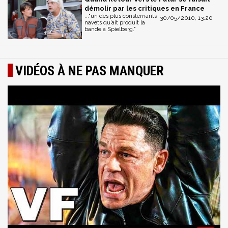
démolir par les critiques en France
..."un des plus consternants
30/05/2010, 13:20
navets qu’ait produit la
bande à Spielberg."
VIDÉOS À NE PAS MANQUER