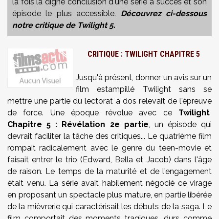
la fois la digne conclusion d'une série à succès et son
épisode le plus accessible.
Découvrez ci-dessous
notre critique de Twilight 5.
CRITIQUE : TWILIGHT CHAPITRE 5
Jusqu'à présent, donner un avis sur un
film estampillé Twilight sans se
mettre une partie du lectorat à dos relevait de l'épreuve
de force. Une époque révolue avec ce
Twilight
Chapitre 5 : Révélation 2e partie
, un épisode
qui
devrait faciliter la tâche des critiques... Le quatrième film
rompait radicalement avec le genre du teen-movie et
faisait entrer le trio (Edward, Bella et Jacob) dans l'âge
de raison. Le temps de la maturité et de l'engagement
était venu. La série avait habilement négocié ce virage
en proposant un spectacle plus mature, en partie libérée
de la mièvrerie qui caractérisait les débuts de la saga. Le
film comportait des moments tragiques, durs comme