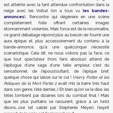
est atteinte avec la tant attendue confrontation dans la
neige avec les Volturi (on a tous vu
les bandes-
annonces
). Rencontre qui dégénère en une scène
complètement folle offrant certaines images
étonnamment violentes. Mais force est de le reconnaître,
ce grand déballage répond plus au besoin de fournir une
aura épique et, plus accessoirement du contenu à la
bande-annonce, qu'à une quelconque nécessité
scénaristique. Cela dit, ne nous voilons pas la face, ce
que tout spectateur (hors fans absolus) attend de
l'épilogue d'une saga d'une telle ampleur, c'est du
sensationnel, de l'époustouflant, de l'épique bref,
quelque chose qui laisse sur le cul ! (
Harry Potter et les
Reliques de la Mort Partie 2
avait mis la barre très haut
dans son genre, l'été dernier...) Eh bien qu'on se le dise, les
têtes tombent par dizaines lors du combat final ! Mais
que les plus puritains se rassurent, grâce à un twist
disons...osé (et validé par Stephenie Meyer), l'esprit