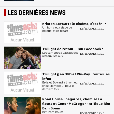
LES DERNIÈRES NEWS
Kristen Stewart : le cinéma, c’est fini ?
Un bon vieux stage de
12/11/2012, 17:40
poterie, et ça repart !
Twilight de retour ... sur Facebook !
Les vampires à l'assaut des
12/11/2012, 17:40
réseaux sociaux
Twilight 5 en DVD et Blu-Ray : toutes les
infos
Bella et Edward à l'honneur
12/11/2012, 17:40
chez M6 vidéo ... pour la
dernière fois ...
Road House : bagarres, chemises à
fleurs et Conor McGregor - critique Bim
Bam Boum
bim bam boum
12/11/2012, 17:40