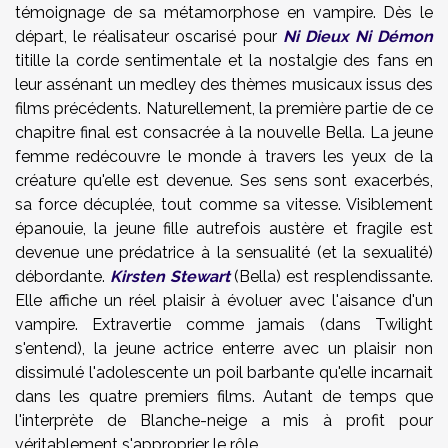
témoignage de sa métamorphose en vampire. Dès le
départ, le réalisateur oscarisé pour
Ni Dieux Ni Démon
titille la corde sentimentale et la nostalgie des fans en
leur assénant un medley des thèmes musicaux issus des
films précédents. Naturellement, la première partie de ce
chapitre final est consacrée à la nouvelle Bella. La jeune
femme redécouvre le monde à travers les yeux de la
créature qu'elle est devenue. Ses sens sont exacerbés,
sa force décuplée, tout comme sa vitesse. Visiblement
épanouie, la jeune fille autrefois austère et fragile est
devenue une prédatrice à la sensualité (et la sexualité)
débordante.
Kirsten Stewart
(Bella) est resplendissante.
Elle affiche un réel plaisir à évoluer avec l'aisance d'un
vampire. Extravertie comme jamais (dans Twilight
s'entend), la jeune actrice enterre avec un plaisir non
dissimulé l'adolescente un poil barbante qu'elle incarnait
dans les quatre premiers films. Autant de temps que
l'interprète de Blanche-neige a mis à profit pour
véritablement s'approprier le rôle.