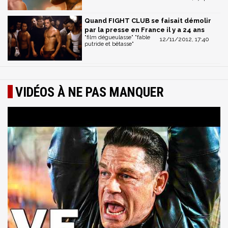
Quand FIGHT CLUB se faisait démolir
par la presse en France il y a 24 ans
"film dégueulasse" "fable
12/11/2012, 17:40
putride et bêtasse"
VIDÉOS À NE PAS MANQUER