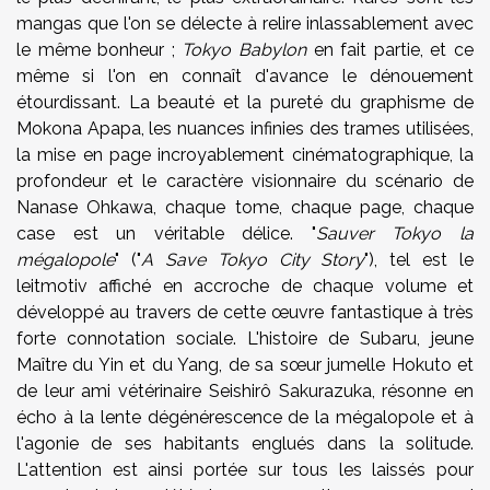
mangas que l'on se délecte à relire inlassablement avec
le même bonheur ;
Tokyo Babylon
en fait partie, et ce
même si l'on en connaît d'avance le dénouement
étourdissant. La beauté et la pureté du graphisme de
Mokona Apapa, les nuances infinies des trames utilisées,
la mise en page incroyablement cinématographique, la
profondeur et le caractère visionnaire du scénario de
Nanase Ohkawa, chaque tome, chaque page, chaque
case est un véritable délice. "
Sauver Tokyo la
mégalopole
" ("
A Save Tokyo City Story
"), tel est le
leitmotiv affiché en accroche de chaque volume et
développé au travers de cette œuvre fantastique à très
forte connotation sociale. L'histoire de Subaru, jeune
Maître du Yin et du Yang, de sa sœur jumelle Hokuto et
de leur ami vétérinaire Seishirô Sakurazuka, résonne en
écho à la lente dégénérescence de la mégalopole et à
l'agonie de ses habitants englués dans la solitude.
L'attention est ainsi portée sur tous les laissés pour