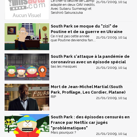
Le chef-d'oeuvre de Clamp
21/01/2009, 10:14
adapté en deux OAV inédits.
Avec Subaru Sumeragi et
Seishirô Sakurazuka
South Park se moque du "zizi" de
Poutine et de sa guerre en Ukraine
Ce n'est pas cette année
21/01/2009, 10:14
que Poutine deviendra fan...
South Park s'attaque à la pandémie de
coronavirus avec un épisode spécial
bas les masques
21/01/2009, 10:14
Mort de Jean-Michel Martial (South
Park, Profilage, Les Cordier, Platane)
RIP
21/01/2009, 10:14
South Park : des épisodes censurés en
France par Netflix car jugés
"problématiques"
Mais pourquoi ?
21/01/2009, 10:14