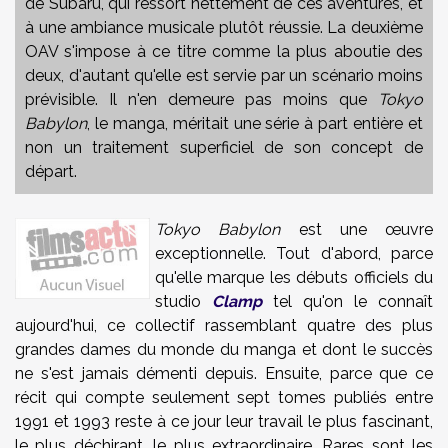
de Subaru, qui ressort nettement de ces aventures, et
à une ambiance musicale plutôt réussie. La deuxième
OAV s'impose à ce titre comme la plus aboutie des
deux, d'autant qu'elle est servie par un scénario moins
prévisible. Il n'en demeure pas moins que
Tokyo
Babylon
, le manga, méritait une série à part entière et
non un traitement superficiel de son concept de
départ.
Tokyo Babylon
est une œuvre
exceptionnelle. Tout d'abord, parce
qu'elle marque les débuts officiels du
studio
Clamp
tel qu'on le connaît
aujourd'hui, ce collectif rassemblant quatre des plus
grandes dames du monde du manga et dont le succès
ne s'est jamais démenti depuis. Ensuite, parce que ce
récit qui compte seulement sept tomes publiés entre
1991 et 1993 reste à ce jour leur travail le plus fascinant,
le plus déchirant, le plus extraordinaire. Rares sont les