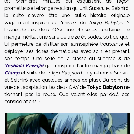
les premières minutes qui esquissent de façon
prometteuse l'étrange relation qui unit Subaru et Seishirô,
la suite s'avère être une autre histoire originale
vaguement inspirée de l'univers de
Tokyo Babylon
. A
l'issue de ces deux OAV, une chose est certaine : le
manga méritait une série de treize épisodes, soit de quoi
lui permettre de distiller son atmosphère troublante et
déployer ses riches thématiques avec soin, en prenant
son temps. Une série de la classe du superbe
X
de
Yoshiaki Kawajiri
qui transpose l'autre manga phare de
Clamp
et suite de
Tokyo Babylon
(on y retrouve Subaru
et Seishirô avec quelques années de plus). Du point de
vue de l'adaptation, les deux OAV de
Tokyo Babylon
ne
tiennent pas la route. Que valent-elles par-delà ces
considérations ?