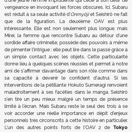
d'une jeune femme imprudente qui cède à son désir de
vengeance en invoquant les forces obscures. Ici, Subaru
est réduit à sa seule activité d'
Onmyôji
et Seishirô ne fait
que de la figuration. La deuxième OAV est plus
intéressante. Elle est non seulement plus longue, mais
Mirei, la femme que rencontre Subaru au détour d'une
sordide affaire criminelle, possède des pouvoirs à même
de pimenter l'intrigue : elle peut lire dans le passé grâce à
un simple contact avec les objets. Cette particularité
donne lieu à quelques scènes réussies et permet à notre
ami de s'affirmer davantage dans son rôle comme dans
sa capacité à devenir le confident d'autrui. Si les
interventions de la pétillante Hokuto Sumeragi renvoient
maladroitement à ses facéties dans le manga, Seishirô
s'en tire un peu mieux malgré un temps de présence
limité à l'écran. Mais Subaru reste le seul des trois à se
voir accorder une réelle importance en dépit d'enjeux
personnels très circonscrits à cette histoire en particulier.
L'un des autres points forts de l'OAV 2 de
Tokyo