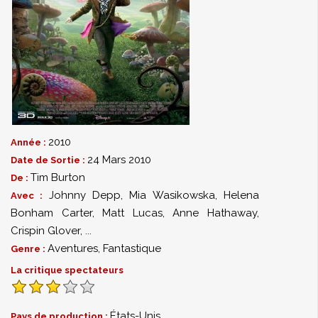
2010
Année :
24 Mars 2010
Date de Sortie :
Tim Burton
De :
Johnny Depp
,
Mia Wasikowska
,
Helena
Avec :
Bonham Carter
,
Matt Lucas
,
Anne Hathaway
,
Crispin Glover
,
...
Aventures
,
Fantastique
Genre :
La critique spectateurs
États-Unis
Pays de production :