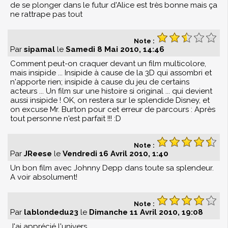
de se plonger dans le futur d'Alice est très bonne mais ça
ne rattrape pas tout
Note :
Par
sipamal
le
Samedi 8 Mai 2010, 14:46
Comment peut-on craquer devant un film multicolore,
mais insipide ... Insipide à cause de la 3D qui assombri et
n'apporte rien; insipide à cause du jeu de certains
acteurs ... Un film sur une histoire si original ... qui devient
aussi insipide ! OK, on restera sur le splendide Disney, et
on excuse Mr. Burton pour cet erreur de parcours : Après
tout personne n'est parfait !!! :D
Note :
Par
JReese
le
Vendredi 16 Avril 2010, 1:40
Un bon film avec Johnny Depp dans toute sa splendeur.
A voir absolument!
Note :
Par
lablondedu23
le
Dimanche 11 Avril 2010, 19:08
J'ai apprécié l'univers ,