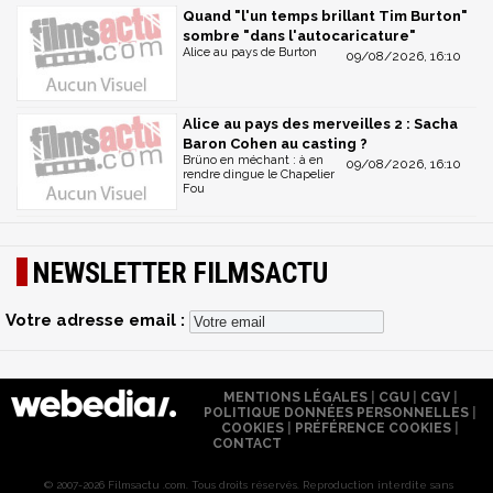
Quand "l'un temps brillant Tim Burton"
sombre "dans l'autocaricature"
Alice au pays de Burton
09/08/2026, 16:10
Alice au pays des merveilles 2 : Sacha
Baron Cohen au casting ?
Brüno en méchant : à en
09/08/2026, 16:10
rendre dingue le Chapelier
Fou
NEWSLETTER FILMSACTU
Votre adresse email :
MENTIONS LÉGALES
|
CGU
|
CGV
|
POLITIQUE DONNÉES PERSONNELLES
|
COOKIES
|
PRÉFÉRENCE COOKIES
|
CONTACT
© 2007-2026 Filmsactu .com. Tous droits réservés. Reproduction interdite sans