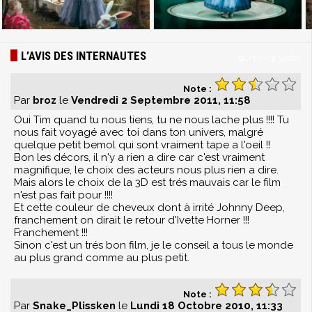
L’AVIS DES INTERNAUTES
0
/
10
-
7
votes
Note :
Par
broz
le
Vendredi 2 Septembre 2011, 11:58
Oui Tim quand tu nous tiens, tu ne nous lache plus !!!! Tu
nous fait voyagé avec toi dans ton univers, malgré
quelque petit bemol qui sont vraiment tape a l'oeil !!
Bon les décors, il n'y a rien a dire car c'est vraiment
magnifique, le choix des acteurs nous plus rien a dire.
Mais alors le choix de la 3D est trés mauvais car le film
n'est pas fait pour !!!!
Et cette couleur de cheveux dont à irrité Johnny Deep,
franchement on dirait le retour d'Ivette Horner !!!
Franchement !!!
Sinon c'est un trés bon film, je le conseil a tous le monde
au plus grand comme au plus petit.
Note :
Par
Snake_Plissken
le
Lundi 18 Octobre 2010, 11:33