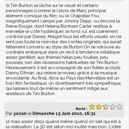
Si Tim Burton se lâche sur le visuel et certains
personnages (comme le Lièvre de Mars, principal
élément comique du film, ou le Chapelier Fou,
magnifiquement campé par Johnny Depp, ou encore la
Reine Rouge, dont Helena Bonham Carter restitue à
merveille le côté hystérique), le fond, lui, est clairement
contrôlé par Disney. Malgré tous les efforts visuels, on ne
sent pas toute la noirceur des contes originels, qui aurait
tellement convenu au style de Burton.On se retrouve au
contraire embarqué dans un récit à tendance initiatique
assez gentillet, aux thèmes hélas peu fouillés, peu
poussés, loin des obsessions habituelles de Tim Burton.
Heureusement, il est accompagné de son fidèle acolyte
Danny Elfman, qui relève le niveau grâce à sa musique
envoûtante. Au final, Alice au Pays des Merveilles est un
bon film fantastique, un divertissement très sympathique,
qui laissera tout de même un sentiment mitigé aux
amateurs de Tim Burton.
Note :
Par
yozan
le
Dimanche 13 Juin 2010, 16:31
12 mais assez déçu quand même quand on sait qui est à
la réalisation. La 3D est selon moi inutile mais bon...L'idée