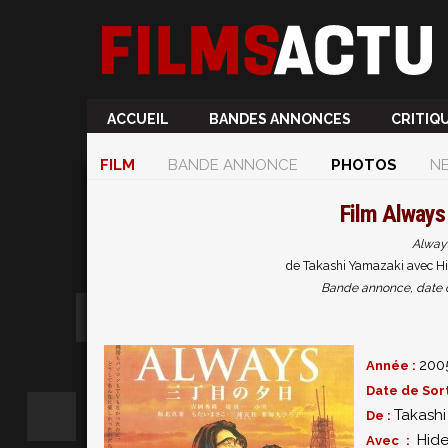
ACCUEIL
BANDES ANNONCES
CRITIQ
FILM
BANDE ANNONCE
PHOTOS
N
Film
Always 
Always
de Takashi Yamazaki avec Hi
Bande annonce, date de 
200
Année :
Date de Sort
Takashi
De :
Hid
Avec :