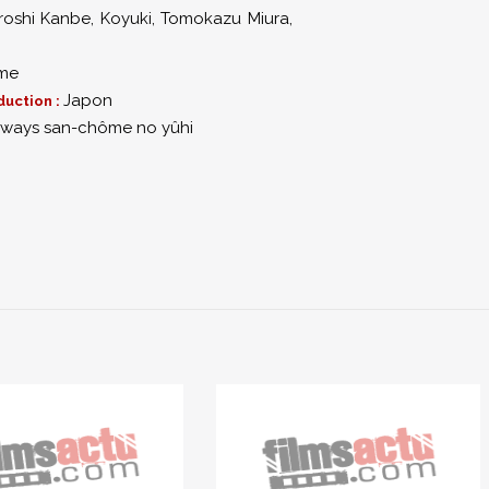
roshi Kanbe
,
Koyuki
,
Tomokazu Miura
,
me
Japon
duction :
lways san-chôme no yûhi