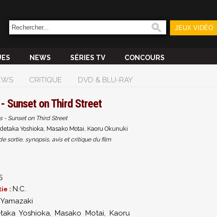
JEUX VIDÉO
UES
NEWS
SÉRIES TV
CONCOURS
EWS
CRITIQUE
DVD & BLU-RAY
- Sunset on Third Street
 - Sunset on Third Street
detaka Yoshioka, Masako Motai, Kaoru Okunuki
sortie, synopsis, avis et critique du film
5
N.C.
ie :
 Yamazaki
etaka Yoshioka
,
Masako Motai
,
Kaoru