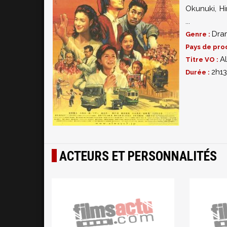
Okunuki
,
Hi
...
Dra
Genre :
Pays de pro
A
Titre VO :
2h13
Durée :
ACTEURS ET PERSONNALITÉS